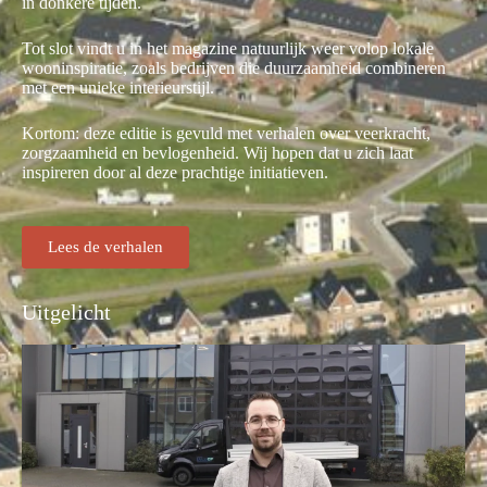
in donkere tijden.
Tot slot vindt u in het magazine natuurlijk weer volop lokale
wooninspiratie, zoals bedrijven die duurzaamheid combineren
met een unieke interieurstijl.
Kortom: deze editie is gevuld met verhalen over veerkracht,
zorgzaamheid en bevlogenheid. Wij hopen dat u zich laat
inspireren door al deze prachtige initiatieven.
Lees de verhalen
Uitgelicht