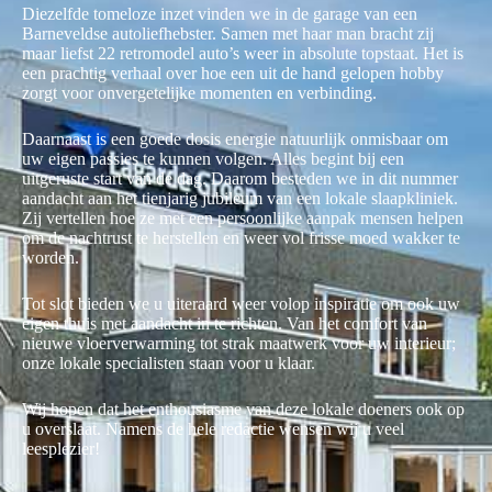
Diezelfde tomeloze inzet vinden we in de garage van een
Barneveldse autoliefhebster. Samen met haar man bracht zij
maar liefst 22 retromodel auto’s weer in absolute topstaat. Het is
een prachtig verhaal over hoe een uit de hand gelopen hobby
zorgt voor onvergetelijke momenten en verbinding.
Daarnaast is een goede dosis energie natuurlijk onmisbaar om
uw eigen passies te kunnen volgen. Alles begint bij een
uitgeruste start van de dag. Daarom besteden we in dit nummer
aandacht aan het tienjarig jubileum van een lokale slaapkliniek.
Zij vertellen hoe ze met een persoonlijke aanpak mensen helpen
om de nachtrust te herstellen en weer vol frisse moed wakker te
worden.
Tot slot bieden we u uiteraard weer volop inspiratie om ook uw
eigen thuis met aandacht in te richten. Van het comfort van
nieuwe vloerverwarming tot strak maatwerk voor uw interieur;
onze lokale specialisten staan voor u klaar.
Wij hopen dat het enthousiasme van deze lokale doeners ook op
u overslaat. Namens de hele redactie wensen wij u veel
leesplezier!