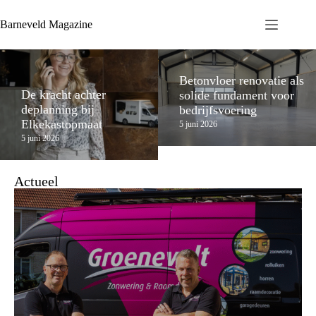
Barneveld Magazine
Betonvloer renovatie als
De kracht achter
solide fundament voor
deplanning bij
bedrijfsvoering
Elkekastopmaat
5 juni 2026
5 juni 2026
Actueel