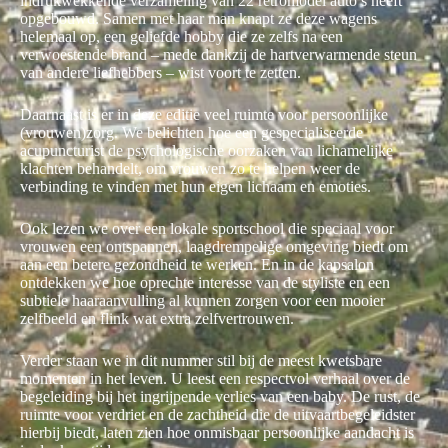
indrukwekkende verzameling van 22 retromodel auto’s heeft
opgebouwd. Samen met haar man knapt ze deze wagens
helemaal op, een geliefde hobby die ze zelfs na een
verwoestende brand – mede dankzij de hartverwarmende steun
van andere liefhebbers – wist voort te zetten.
Daarnaast is er in deze editie veel ruimte voor persoonlijke
(vrouwen)zorg. We belichten hoe een gespecialiseerde
acupuncturist de psychologische oorzaken van lichamelijke
klachten behandelt, om vrouwen zo te helpen weer de
verbinding te vinden met hun eigen lichaam en emoties.
Ook lezen we over een lokale sportschool die speciaal voor
vrouwen een ontspannen, laagdrempelige omgeving biedt om
aan een betere gezondheid te werken. En in de kapsalon
ontdekken we hoe oprechte interesse van de styliste en een
subtiele haaraanvulling al kunnen zorgen voor een mooier
zelfbeeld en flink wat extra zelfvertrouwen.
Verder staan we in dit nummer stil bij de meest kwetsbare
momenten in het leven. U leest een respectvol verhaal over de
begeleiding bij het ingrijpende verlies van een baby. De rust, de
ruimte voor verdriet en de zachtheid die de uitvaartbegeleidster
hierbij biedt, laten zien hoe onmisbaar persoonlijke aandacht is