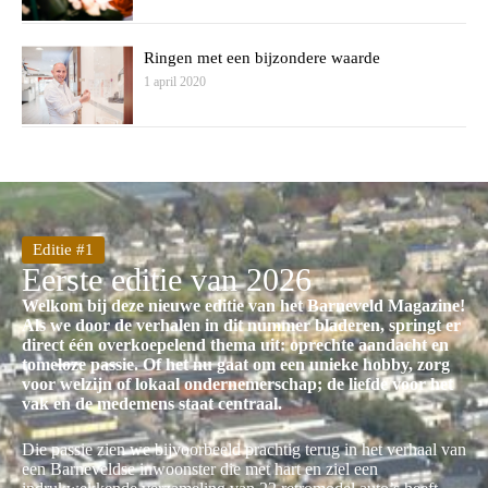
Ringen met een bijzondere waarde
1 april 2020
Editie #1
Eerste editie van 2026
Welkom bij deze nieuwe editie van het Barneveld Magazine!
Als we door de verhalen in dit nummer bladeren, springt er
direct één overkoepelend thema uit: oprechte aandacht en
tomeloze passie. Of het nu gaat om een unieke hobby, zorg
voor welzijn of lokaal ondernemerschap; de liefde voor het
vak en de medemens staat centraal.
Die passie zien we bijvoorbeeld prachtig terug in het verhaal van
een Barneveldse inwoonster die met hart en ziel een