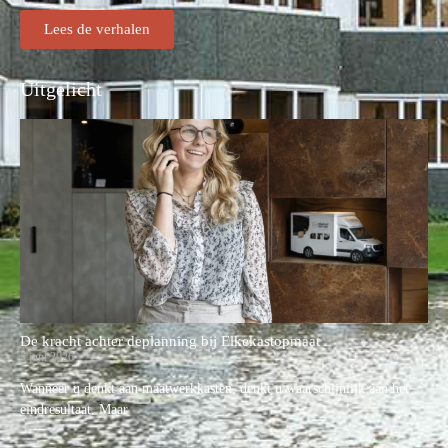
Lees de verhalen
Uitgelicht
De kracht achter deplanning bij Elkekastopmaat
5 juni 2026
Wanneer u denkt aan maatwerkkasten, denkt u waarschijnlijk aan het
eindresultaat. Maar