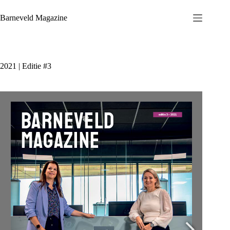
Ga
naar
Barneveld Magazine
de
inhoud
2021 | Editie #3