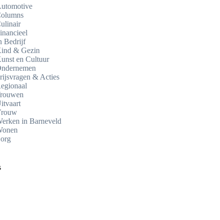
utomotive
olumns
ulinair
inancieel
n Bedrijf
ind & Gezin
unst en Cultuur
ndernemen
rijsvragen & Acties
egionaal
rouwen
itvaart
rouw
erken in Barneveld
onen
org
s