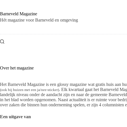
Ga
naar
de
Barneveld Magazine
inhoud
Hét magazine voor Barneveld en omgeving
Over het magazine
Het Barneveld Magazine is een glossy magazine wat gratis huis aan hu
. Elk kwartaal gaat het Barneveld Ma
(ook bij huizen met een ja/nee-sticker)
landelijk niveau onder de aandacht zijn en naar de gemeente Barneveld
in het blad worden opgenomen. Naast actualiteit is er ruimte voor bedri
over zaken die binnen hun onderneming spelen, er zijn 4 columnisten en 
Een uitgave van