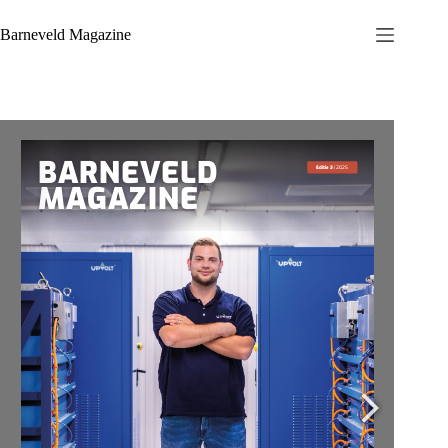
Ga
naar
Barneveld Magazine
de
inhoud