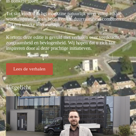
in donkere tijden.
Tot slot vindt u in het magazine natuurlijk weer volop lokale
wooninspiratie, zoals bedrijven die duurzaamheid combineren
met een unieke interieurstijl.
Kortom: deze editie is gevuld met verhalen over veerkracht,
zorgzaamheid en bevlogenheid. Wij hopen dat u zich laat
inspireren door al deze prachtige initiatieven.
Lees de verhalen
Uitgelicht