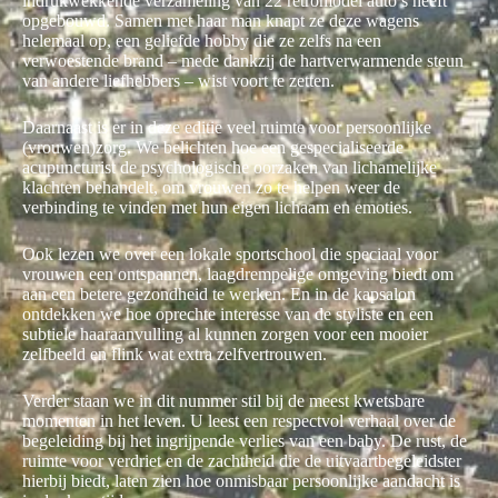
indrukwekkende verzameling van 22 retromodel auto’s heeft
opgebouwd. Samen met haar man knapt ze deze wagens
helemaal op, een geliefde hobby die ze zelfs na een
verwoestende brand – mede dankzij de hartverwarmende steun
van andere liefhebbers – wist voort te zetten.
Daarnaast is er in deze editie veel ruimte voor persoonlijke
(vrouwen)zorg. We belichten hoe een gespecialiseerde
acupuncturist de psychologische oorzaken van lichamelijke
klachten behandelt, om vrouwen zo te helpen weer de
verbinding te vinden met hun eigen lichaam en emoties.
Ook lezen we over een lokale sportschool die speciaal voor
vrouwen een ontspannen, laagdrempelige omgeving biedt om
aan een betere gezondheid te werken. En in de kapsalon
ontdekken we hoe oprechte interesse van de styliste en een
subtiele haaraanvulling al kunnen zorgen voor een mooier
zelfbeeld en flink wat extra zelfvertrouwen.
Verder staan we in dit nummer stil bij de meest kwetsbare
momenten in het leven. U leest een respectvol verhaal over de
begeleiding bij het ingrijpende verlies van een baby. De rust, de
ruimte voor verdriet en de zachtheid die de uitvaartbegeleidster
hierbij biedt, laten zien hoe onmisbaar persoonlijke aandacht is