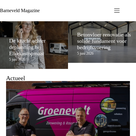
Barneveld Magazine
Betonvloer renovatie als
De kracht achter
solide fundament voor
deplanning bij
bedrijfsvoering
Elkekastopmaat
5 juni 2026
5 juni 2026
Actueel