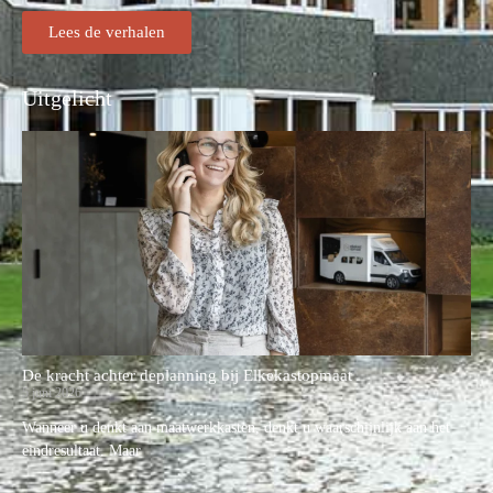
Lees de verhalen
Uitgelicht
De kracht achter deplanning bij Elkekastopmaat
5 juni 2026
Wanneer u denkt aan maatwerkkasten, denkt u waarschijnlijk aan het
eindresultaat. Maar