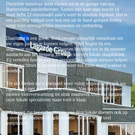
Diezelfde tomeloze inzet vinden we in de garage van een
Barneveldse autoliefhebster. Samen met haar man bracht zij
maar liefst 22 retromodel auto’s weer in absolute topstaat. Het is
een prachtig verhaal over hoe een uit de hand gelopen hobby
zorgt voor onvergetelijke momenten en verbinding.
Daarnaast is een goede dosis energie natuurlijk onmisbaar om
uw eigen passies te kunnen volgen. Alles begint bij een
uitgeruste start van de dag. Daarom besteden we in dit nummer
aandacht aan het tienjarig jubileum van een lokale slaapkliniek.
Zij vertellen hoe ze met een persoonlijke aanpak mensen helpen
om de nachtrust te herstellen en weer vol frisse moed wakker te
worden.
Tot slot bieden we u uiteraard weer volop inspiratie om ook uw
eigen thuis met aandacht in te richten. Van het comfort van
nieuwe vloerverwarming tot strak maatwerk voor uw interieur;
onze lokale specialisten staan voor u klaar.
Wij hopen dat het enthousiasme van deze lokale doeners ook op
u overslaat. Namens de hele redactie wensen wij u veel
leesplezier!