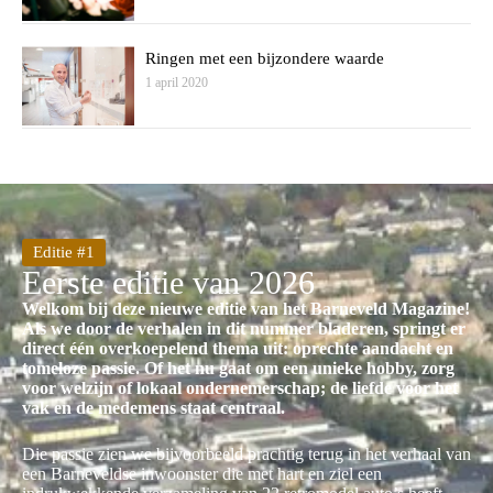
Ringen met een bijzondere waarde
1 april 2020
Editie #1
Eerste editie van 2026
Welkom bij deze nieuwe editie van het Barneveld Magazine!
Als we door de verhalen in dit nummer bladeren, springt er
direct één overkoepelend thema uit: oprechte aandacht en
tomeloze passie. Of het nu gaat om een unieke hobby, zorg
voor welzijn of lokaal ondernemerschap; de liefde voor het
vak en de medemens staat centraal.
Die passie zien we bijvoorbeeld prachtig terug in het verhaal van
een Barneveldse inwoonster die met hart en ziel een