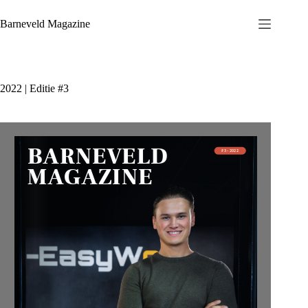
Ga
naar
Barneveld Magazine
de
inhoud
2022 | Editie #3