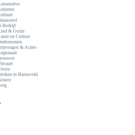
utomotive
olumns
ulinair
inancieel
n Bedrijf
ind & Gezin
unst en Cultuur
ndernemen
rijsvragen & Acties
egionaal
rouwen
itvaart
rouw
erken in Barneveld
onen
org
s