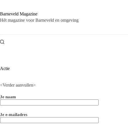
Ga
naar
de
Barneveld Magazine
inhoud
Hét magazine voor Barneveld en omgeving
Actie
<Verder aanvullen>
Je naam
Je e-mailadres