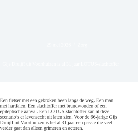
29 mei 2026
Zorg
Gijs Druijff uit Voorthuizen is al 31 jaar LOTUS-slachtoffer
Een fietser met een gebroken been langs de weg. Een man
met hartfalen. Een slachtoffer met brandwonden of een
epileptische aanval. Een LOTUS-slachtoffer kan al deze
scenario’s er levensecht uit laten zien. Voor de 66-jarige Gijs
Druijff uit Voorthuizen is het al 31 jaar een passie die veel
verder gaat dan alleen grimeren en acteren.