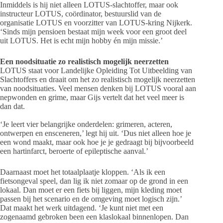
Inmiddels is hij niet alleen LOTUS-slachtoffer, maar ook
instructeur LOTUS, coördinator, bestuurslid van de
organisatie LOTUS en voorzitter van LOTUS-kring Nijkerk.
‘Sinds mijn pensioen bestaat mijn week voor een groot deel
uit LOTUS. Het is echt mijn hobby én mijn missie.’
Een noodsituatie zo realistisch mogelijk neerzetten
LOTUS staat voor Landelijke Opleiding Tot Uitbeelding van
Slachtoffers en draait om het zo realistisch mogelijk neerzetten
van noodsituaties. Veel mensen denken bij LOTUS vooral aan
nepwonden en grime, maar Gijs vertelt dat het veel meer is
dan dat.
‘Je leert vier belangrijke onderdelen: grimeren, acteren,
ontwerpen en ensceneren,’ legt hij uit. ‘Dus niet alleen hoe je
een wond maakt, maar ook hoe je je gedraagt bij bijvoorbeeld
een hartinfarct, beroerte of epileptische aanval.’
Daarnaast moet het totaalplaatje kloppen. ‘Als ik een
fietsongeval speel, dan lig ik niet zomaar op de grond in een
lokaal. Dan moet er een fiets bij liggen, mijn kleding moet
passen bij het scenario en de omgeving moet logisch zijn.’
Dat maakt het werk uitdagend. ‘Je kunt niet met een
zogenaamd gebroken been een klaslokaal binnenlopen. Dan