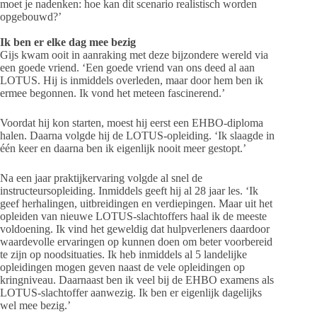
moet je nadenken: hoe kan dit scenario realistisch worden
opgebouwd?’
Ik ben er elke dag mee bezig
Gijs kwam ooit in aanraking met deze bijzondere wereld via
een goede vriend. ‘Een goede vriend van ons deed al aan
LOTUS. Hij is inmiddels overleden, maar door hem ben ik
ermee begonnen. Ik vond het meteen fascinerend.’
Voordat hij kon starten, moest hij eerst een EHBO-diploma
halen. Daarna volgde hij de LOTUS-opleiding. ‘Ik slaagde in
één keer en daarna ben ik eigenlijk nooit meer gestopt.’
Na een jaar praktijkervaring volgde al snel de
instructeursopleiding. Inmiddels geeft hij al 28 jaar les. ‘Ik
geef herhalingen, uitbreidingen en verdiepingen. Maar uit het
opleiden van nieuwe LOTUS-slachtoffers haal ik de meeste
voldoening. Ik vind het geweldig dat hulpverleners daardoor
waardevolle ervaringen op kunnen doen om beter voorbereid
te zijn op noodsituaties. Ik heb inmiddels al 5 landelijke
opleidingen mogen geven naast de vele opleidingen op
kringniveau. Daarnaast ben ik veel bij de EHBO examens als
LOTUS-slachtoffer aanwezig. Ik ben er eigenlijk dagelijks
wel mee bezig.’