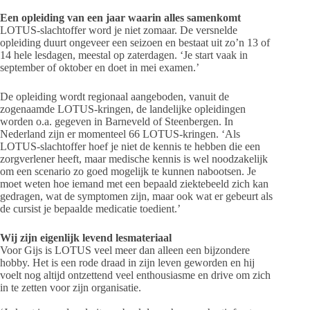
Een opleiding van een jaar waarin alles samenkomt
LOTUS-slachtoffer word je niet zomaar. De versnelde
opleiding duurt ongeveer een seizoen en bestaat uit zo’n 13 of
14 hele lesdagen, meestal op zaterdagen. ‘Je start vaak in
september of oktober en doet in mei examen.’
De opleiding wordt regionaal aangeboden, vanuit de
zogenaamde LOTUS-kringen, de landelijke opleidingen
worden o.a. gegeven in Barneveld of Steenbergen. In
Nederland zijn er momenteel 66 LOTUS-kringen. ‘Als
LOTUS-slachtoffer hoef je niet de kennis te hebben die een
zorgverlener heeft, maar medische kennis is wel noodzakelijk
om een scenario zo goed mogelijk te kunnen nabootsen. Je
moet weten hoe iemand met een bepaald ziektebeeld zich kan
gedragen, wat de symptomen zijn, maar ook wat er gebeurt als
de cursist je bepaalde medicatie toedient.’
Wij zijn eigenlijk levend lesmateriaal
Voor Gijs is LOTUS veel meer dan alleen een bijzondere
hobby. Het is een rode draad in zijn leven geworden en hij
voelt nog altijd ontzettend veel enthousiasme en drive om zich
in te zetten voor zijn organisatie.