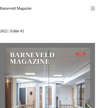
Ga
naar
Barneveld Magazine
de
inhoud
2022 | Editie #2