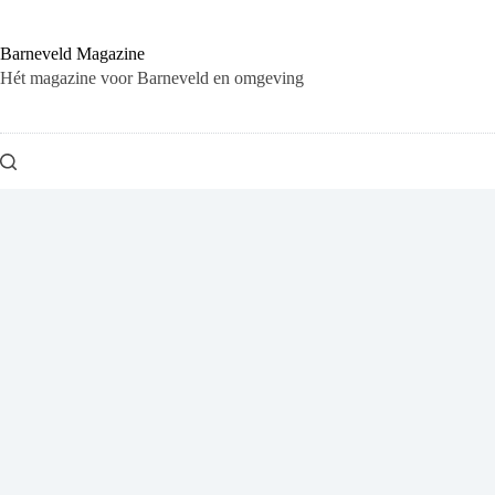
Ga
naar
de
Barneveld Magazine
inhoud
Hét magazine voor Barneveld en omgeving