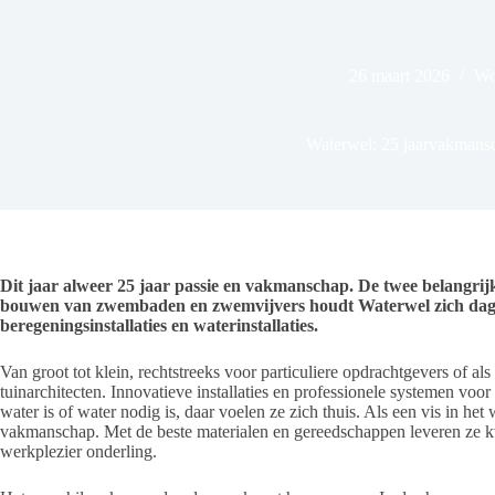
26 maart 2026
Wo
Waterwel: 25 jaarvakmans
Dit jaar alweer 25 jaar passie en vakmanschap. De twee belangri
bouwen van zwembaden en zwemvijvers houdt Waterwel zich dagel
beregeningsinstallaties en waterinstallaties.
Van groot tot klein, rechtstreeks voor particuliere opdrachtgevers of als
tuinarchitecten. Innovatieve installaties en professionele systemen voo
water is of water nodig is, daar voelen ze zich thuis. Als een vis in het
vakmanschap. Met de beste materialen en gereedschappen leveren ze k
werkplezier onderling.