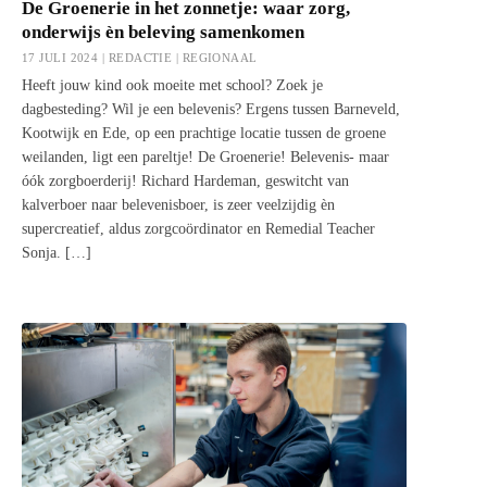
De Groenerie in het zonnetje: waar zorg,
onderwijs èn beleving samenkomen
17 JULI 2024 | REDACTIE |
REGIONAAL
Heeft jouw kind ook moeite met school? Zoek je
dagbesteding? Wil je een belevenis? Ergens tussen Barneveld,
Kootwijk en Ede, op een prachtige locatie tussen de groene
weilanden, ligt een pareltje! De Groenerie! Belevenis- maar
óók zorgboerderij! Richard Hardeman, geswitcht van
kalverboer naar belevenisboer, is zeer veelzijdig èn
supercreatief, aldus zorgcoördinator en Remedial Teacher
Sonja. […]