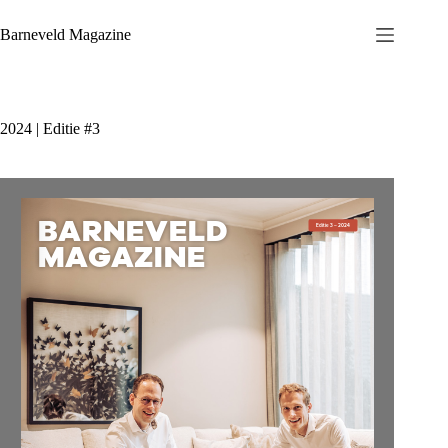
Ga
naar
Barneveld Magazine
de
inhoud
2024 | Editie #3