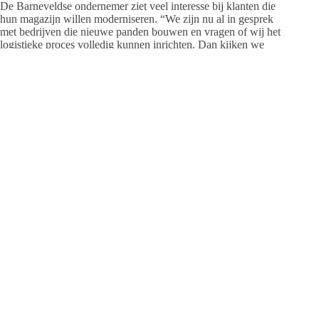
De Barneveldse ondernemer ziet veel interesse bij klanten die
hun magazijn willen moderniseren. “We zijn nu al in gesprek
met bedrijven die nieuwe panden bouwen en vragen of wij het
logistieke proces volledig kunnen inrichten. Dan kijken we
samen wat het meest efficiënt is: traditionele heftrucks, AGV’s
of een combinatie daarvan.”
Vebrion verzorgt de complete implementatie — van levering
tot gebruiksinstructie. “Wij nemen alles uit handen, zoals
service, garantie en training van medewerkers. En het mooie
is: zo’n machine verdien je terug doordat taken automatisch
worden uitgevoerd die anders handwerk zijn. Die uren kun je
vervolgens elders inzetten.”
“Automatisering moet klein beginnen”
Martijn benadrukt dat automatisering géén grote sprong hoeft
te zijn: “Automatisering moet niet kil zijn. Het moet juist
zorgen dat mensen prettiger kunnen werken. En het begint het
liefst heel klein: één taak automatiseren, één route, één
machine. Als dat werkt, kun je rustig uitbreiden. Zo blijft het
overzichtelijk, betaalbaar en haalbaar.”
De toekomst begint nu
Met de stap naar automatisering bevestigt Vebrion zijn