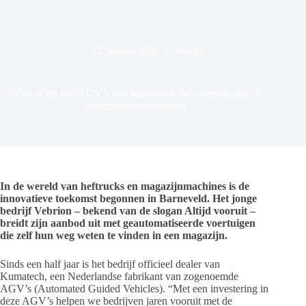
12 januari 2026
Wonen
Vebrion zet met AGV’s van Kumatech de volgende stap in
magazijnautomatisering
In de wereld van heftrucks en magazijnmachines is de
innovatieve toekomst begonnen in Barneveld. Het jonge
bedrijf Vebrion – bekend van de slogan Altijd vooruit –
breidt zijn aanbod uit met geautomatiseerde voertuigen
die zelf hun weg weten te vinden in een magazijn.
Sinds een half jaar is het bedrijf officieel dealer van
Kumatech, een Nederlandse fabrikant van zogenoemde
AGV’s (Automated Guided Vehicles). “Met een investering in
deze AGV’s helpen we bedrijven jaren vooruit met de