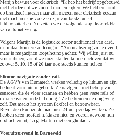
Martijn bewust voor elektrisch. “Ik heb het bedrijf opgebouwd
met het idee dat we vooruit moeten kijken. We hebben nooit
op brandstof ingezet maar zijn meteen naar elektrisch gegaan,
met machines die voorzien zijn van loodzuur- of
lithiumbatterijen. Nu zetten we de volgende stap door middel
van automatisering.”
Volgens Martijn is de logistieke sector traditioneel van aard,
maar daar komt verandering in. “Automatisering zie je overal,
maar in magazijnen loopt het nog achter. Wij willen juist nu
vooroplopen, zodat we onze klanten kunnen beloven dat we
ze over 5, 10, 15 of 20 jaar nog steeds kunnen helpen.”
Slimme navigatie zonder rails
De AGV’s van Kumatech werken volledig op lithium en zijn
bedoeld voor intern gebruik. Ze navigeren met behulp van
sensoren die de vloer scannen en hebben geen vaste rails of
extra sensoren in de hal nodig. “Ze herkennen de omgeving
zelf. Dat maakt het systeem flexibel en betrouwbaar.
Bovendien kunnen de machines 24 uur per dag werken. Ze
hebben geen hoofdpijn, klagen niet, en voeren gewoon hun
opdrachten uit,” zegt Martijn met een glimlach.
Vooruitstrevend in Barneveld