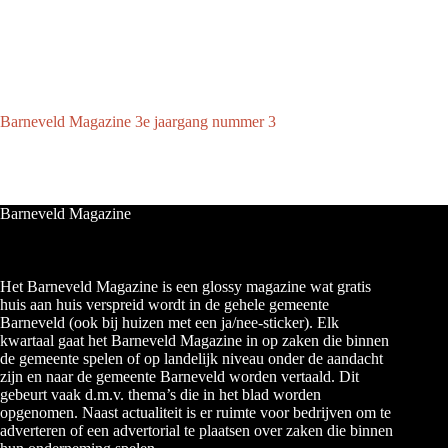
Barneveld Magazine 3e jaargang nummer 3
Barneveld Magazine
Het Barneveld Magazine is een glossy magazine wat gratis
huis aan huis verspreid wordt in de gehele gemeente
Barneveld (ook bij huizen met een ja/nee-sticker). Elk
kwartaal gaat het Barneveld Magazine in op zaken die binnen
de gemeente spelen of op landelijk niveau onder de aandacht
zijn en naar de gemeente Barneveld worden vertaald. Dit
gebeurt vaak d.m.v. thema’s die in het blad worden
opgenomen. Naast actualiteit is er ruimte voor bedrijven om te
adverteren of een advertorial te plaatsen over zaken die binnen