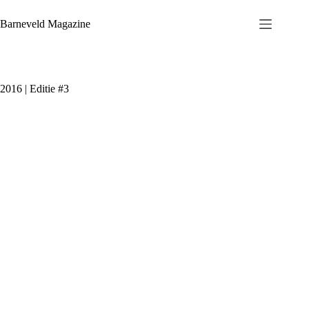
Ga
naar
Barneveld Magazine
de
inhoud
2016 | Editie #3