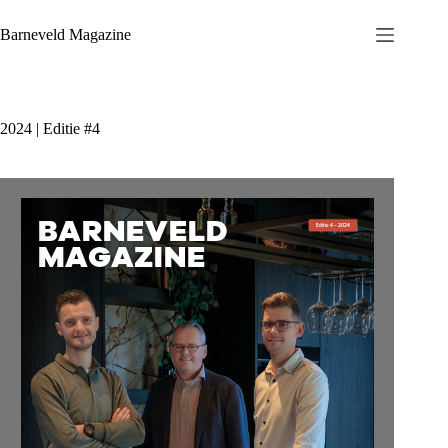
Ga
naar
Barneveld Magazine
de
inhoud
2024 | Editie #4