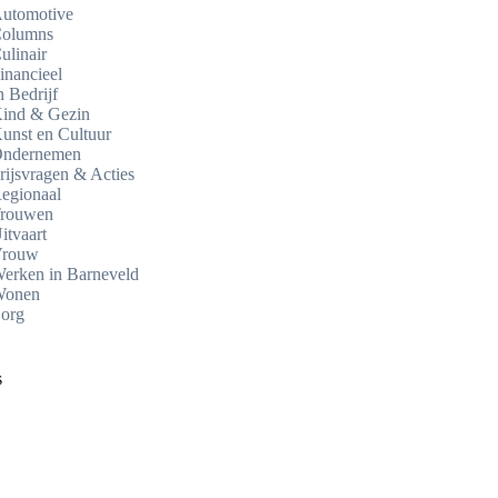
utomotive
olumns
ulinair
inancieel
n Bedrijf
ind & Gezin
unst en Cultuur
ndernemen
rijsvragen & Acties
egionaal
rouwen
itvaart
rouw
erken in Barneveld
onen
org
s