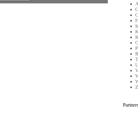
A
C
C
F
I
K
K
O
P
R
T
U
V
W
W
Z
Partner