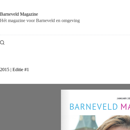
Ga
naar
de
Barneveld Magazine
inhoud
Hét magazine voor Barneveld en omgeving
2015 | Editie #1