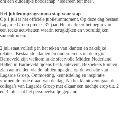
om één duidelijke boodschap: ‘Iedereen telt mee’.
Het jubileumprogramma stap voor stap
Op 1 juli is het officiële jubileummoment. Op deze dag bestaat
Lagarde Groep precies 35 jaar. Het markeert het begin van
een reeks activiteiten waarin terugkijken en vooruitkijken
samenkomen.
2 juli staat volledig in het teken van klanten en zakelijke
relaties. Bestaande klanten én ondernemers uit de regio
Barneveld zijn welkom in de sfeervolle Midden Nederland
Hallen in Barneveld tijdens het klantevent. Bezoekers kunnen
zich aanmelden via de jubileumpagina op de website van
Lagarde Groep. Ontmoeting, kennisdeling en inspiratie
vormen de rode draad van de dag. Na het klantevent gaan de
collega’s van Lagarde Groep met elkaar een nachtje erop uit. 2
en 3 juli staat het personeelsuitje gepland.
Na het zakelijke moment en personeelsuitje volgt 4 juli,
waarop medewerkers samen met hun gezinnen het jubileum
afsluiten tijdens een familiefestival. Volgens Bloemert is die
keuze vanzelfsprekend. De organisatie wil niet alleen
professionals bedanken, maar ook de mensen achter hen. Het
festival is bedoeld als oprechte waardering voor de