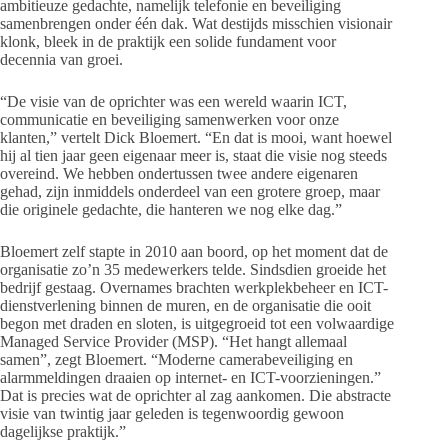
ambitieuze gedachte, namelijk telefonie en beveiliging
samenbrengen onder één dak. Wat destijds misschien visionair
klonk, bleek in de praktijk een solide fundament voor
decennia van groei.
“De visie van de oprichter was een wereld waarin ICT,
communicatie en beveiliging samenwerken voor onze
klanten,” vertelt Dick Bloemert. “En dat is mooi, want hoewel
hij al tien jaar geen eigenaar meer is, staat die visie nog steeds
overeind. We hebben ondertussen twee andere eigenaren
gehad, zijn inmiddels onderdeel van een grotere groep, maar
die originele gedachte, die hanteren we nog elke dag.”
Bloemert zelf stapte in 2010 aan boord, op het moment dat de
organisatie zo’n 35 medewerkers telde. Sindsdien groeide het
bedrijf gestaag. Overnames brachten werkplekbeheer en ICT-
dienstverlening binnen de muren, en de organisatie die ooit
begon met draden en sloten, is uitgegroeid tot een volwaardige
Managed Service Provider (MSP). “Het hangt allemaal
samen”, zegt Bloemert. “Moderne camerabeveiliging en
alarmmeldingen draaien op internet- en ICT-voorzieningen.”
Dat is precies wat de oprichter al zag aankomen. Die abstracte
visie van twintig jaar geleden is tegenwoordig gewoon
dagelijkse praktijk.”