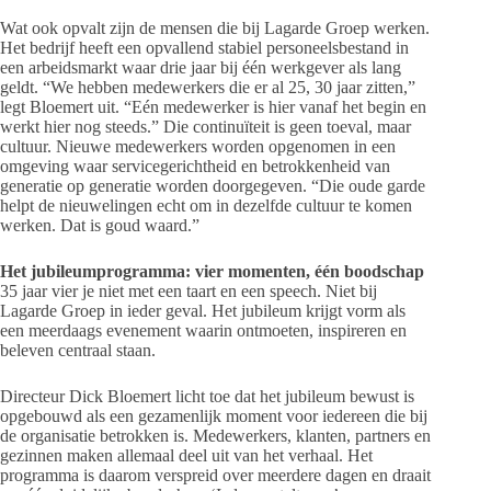
Wat ook opvalt zijn de mensen die bij Lagarde Groep werken.
Het bedrijf heeft een opvallend stabiel personeelsbestand in
een arbeidsmarkt waar drie jaar bij één werkgever als lang
geldt. “We hebben medewerkers die er al 25, 30 jaar zitten,”
legt Bloemert uit. “Eén medewerker is hier vanaf het begin en
werkt hier nog steeds.” Die continuïteit is geen toeval, maar
cultuur. Nieuwe medewerkers worden opgenomen in een
omgeving waar servicegerichtheid en betrokkenheid van
generatie op generatie worden doorgegeven. “Die oude garde
helpt de nieuwelingen echt om in dezelfde cultuur te komen
werken. Dat is goud waard.”
Het jubileumprogramma: vier momenten, één boodschap
35 jaar vier je niet met een taart en een speech. Niet bij
Lagarde Groep in ieder geval. Het jubileum krijgt vorm als
een meerdaags evenement waarin ontmoeten, inspireren en
beleven centraal staan.
Directeur Dick Bloemert licht toe dat het jubileum bewust is
opgebouwd als een gezamenlijk moment voor iedereen die bij
de organisatie betrokken is. Medewerkers, klanten, partners en
gezinnen maken allemaal deel uit van het verhaal. Het
programma is daarom verspreid over meerdere dagen en draait