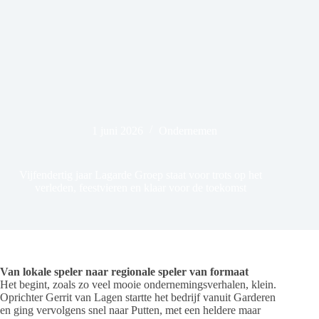
1 juni 2026
Ondernemen
Vijfendertig jaar Lagarde Groep staat voor trots op het
verleden, feestvieren en klaar voor de toekomst
Van lokale speler naar regionale speler van formaat
Het begint, zoals zo veel mooie ondernemingsverhalen, klein.
Oprichter Gerrit van Lagen startte het bedrijf vanuit Garderen
en ging vervolgens snel naar Putten, met een heldere maar