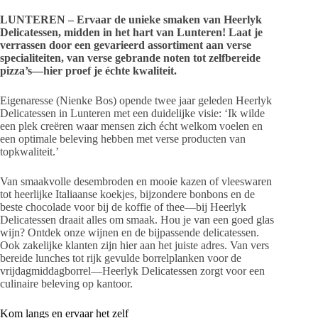
LUNTEREN – Ervaar de unieke smaken van Heerlyk
Delicatessen, midden in het hart van Lunteren! Laat je
verrassen door een gevarieerd assortiment aan verse
specialiteiten, van verse gebrande noten tot zelfbereide
pizza’s—hier proef je échte kwaliteit.
Eigenaresse (Nienke Bos) opende twee jaar geleden Heerlyk
Delicatessen in Lunteren met een duidelijke visie: ‘Ik wilde
een plek creëren waar mensen zich écht welkom voelen en
een optimale beleving hebben met verse producten van
topkwaliteit.’
Van smaakvolle desembroden en mooie kazen of vleeswaren
tot heerlijke Italiaanse koekjes, bijzondere bonbons en de
beste chocolade voor bij de koffie of thee—bij Heerlyk
Delicatessen draait alles om smaak. Hou je van een goed glas
wijn? Ontdek onze wijnen en de bijpassende delicatessen.
Ook zakelijke klanten zijn hier aan het juiste adres. Van vers
bereide lunches tot rijk gevulde borrelplanken voor de
vrijdagmiddagborrel—Heerlyk Delicatessen zorgt voor een
culinaire beleving op kantoor.
Kom langs en ervaar het zelf