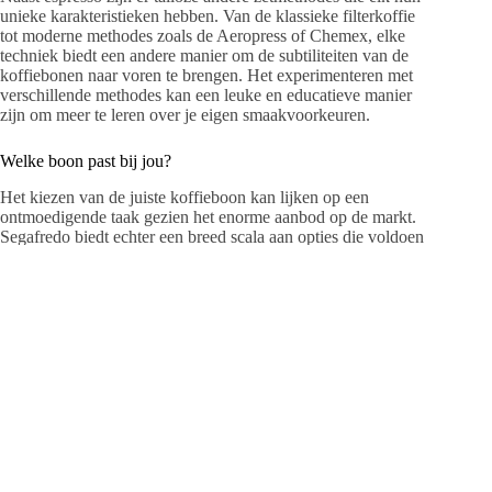
unieke karakteristieken hebben. Van de klassieke filterkoffie
tot moderne methodes zoals de Aeropress of Chemex, elke
techniek biedt een andere manier om de subtiliteiten van de
koffiebonen naar voren te brengen. Het experimenteren met
verschillende methodes kan een leuke en educatieve manier
zijn om meer te leren over je eigen smaakvoorkeuren.
Welke boon past bij jou?
Het kiezen van de juiste koffieboon kan lijken op een
ontmoedigende taak gezien het enorme aanbod op de markt.
Segafredo biedt echter een breed scala aan opties die voldoen
aan verschillende smaakvoorkeuren en zetmethodes. Of je nu
houdt van een krachtige espresso of liever geniet van een
milde filterkoffie, er is altijd een Segafredo boon die bij jouw
smaak past.
Voor degenen die genieten van een sterkere en robuustere kop
koffie, zijn Segafredo’s Espresso Casa bonen een uitstekende
keuze. Deze bonen staan bekend om hun diepe en intense
smaak, perfect voor het maken van een krachtige espresso of
cappuccino. Aan de andere kant, als je de voorkeur geeft aan
iets lichters en subtielers, dan zijn Segafredo’s Selezione
Crema bonen ideaal. Deze bieden een zachtere smaak met