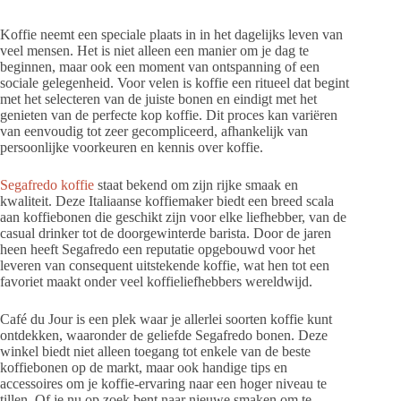
Koffie neemt een speciale plaats in in het dagelijks leven van
veel mensen. Het is niet alleen een manier om je dag te
beginnen, maar ook een moment van ontspanning of een
sociale gelegenheid. Voor velen is koffie een ritueel dat begint
met het selecteren van de juiste bonen en eindigt met het
genieten van de perfecte kop koffie. Dit proces kan variëren
van eenvoudig tot zeer gecompliceerd, afhankelijk van
persoonlijke voorkeuren en kennis over koffie.
Segafredo koffie
staat bekend om zijn rijke smaak en
kwaliteit. Deze Italiaanse koffiemaker biedt een breed scala
aan koffiebonen die geschikt zijn voor elke liefhebber, van de
casual drinker tot de doorgewinterde barista. Door de jaren
heen heeft Segafredo een reputatie opgebouwd voor het
leveren van consequent uitstekende koffie, wat hen tot een
favoriet maakt onder veel koffieliefhebbers wereldwijd.
Café du Jour is een plek waar je allerlei soorten koffie kunt
ontdekken, waaronder de geliefde Segafredo bonen. Deze
winkel biedt niet alleen toegang tot enkele van de beste
koffiebonen op de markt, maar ook handige tips en
accessoires om je koffie-ervaring naar een hoger niveau te
tillen. Of je nu op zoek bent naar nieuwe smaken om te