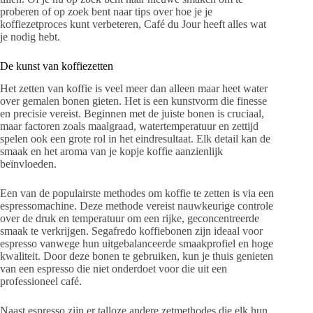
proberen of op zoek bent naar tips over hoe je je
koffiezetproces kunt verbeteren, Café du Jour heeft alles wat
je nodig hebt.
De kunst van koffiezetten
Het zetten van koffie is veel meer dan alleen maar heet water
over gemalen bonen gieten. Het is een kunstvorm die finesse
en precisie vereist. Beginnen met de juiste bonen is cruciaal,
maar factoren zoals maalgraad, watertemperatuur en zettijd
spelen ook een grote rol in het eindresultaat. Elk detail kan de
smaak en het aroma van je kopje koffie aanzienlijk
beïnvloeden.
Een van de populairste methodes om koffie te zetten is via een
espressomachine. Deze methode vereist nauwkeurige controle
over de druk en temperatuur om een rijke, geconcentreerde
smaak te verkrijgen. Segafredo koffiebonen zijn ideaal voor
espresso vanwege hun uitgebalanceerde smaakprofiel en hoge
kwaliteit. Door deze bonen te gebruiken, kun je thuis genieten
van een espresso die niet onderdoet voor die uit een
professioneel café.
Naast espresso zijn er talloze andere zetmethodes die elk hun