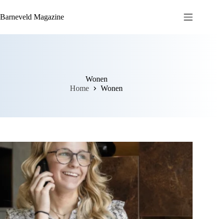
Ga
naar
Barneveld Magazine
de
inhoud
Wonen
Home
Wonen