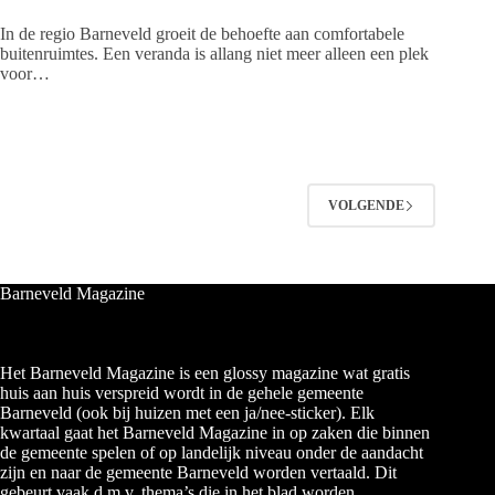
In de regio Barneveld groeit de behoefte aan comfortabele
buitenruimtes. Een veranda is allang niet meer alleen een plek
voor…
VOLGENDE
Barneveld Magazine
Het Barneveld Magazine is een glossy magazine wat gratis
huis aan huis verspreid wordt in de gehele gemeente
Barneveld (ook bij huizen met een ja/nee-sticker). Elk
kwartaal gaat het Barneveld Magazine in op zaken die binnen
de gemeente spelen of op landelijk niveau onder de aandacht
zijn en naar de gemeente Barneveld worden vertaald. Dit
gebeurt vaak d.m.v. thema’s die in het blad worden