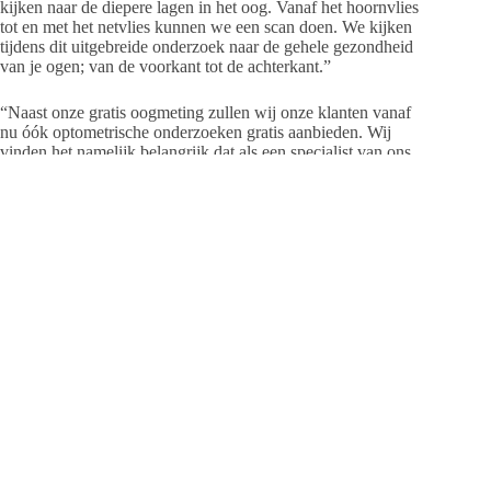
kijken naar de diepere lagen in het oog. Vanaf het hoornvlies
tot en met het netvlies kunnen we een scan doen. We kijken
tijdens dit uitgebreide onderzoek naar de gehele gezondheid
van je ogen; van de voorkant tot de achterkant.”
“Naast onze gratis oogmeting zullen wij onze klanten vanaf
nu óók optometrische onderzoeken gratis aanbieden. Wij
vinden het namelijk belangrijk dat als een specialist van ons
het nodig vindt om verder onderzoek te doen, dit kosteloos is.
Oogzorg verdient iedereen! Soms is dit een stukje preventieve
oogzorg en ook dát is belangrijk. Omdat bij veel
oogaandoeningen het risico toeneemt naarmate de leeftijd
vordert, is het voor iedereen boven de 45 jaar een aanrader om
de preventieve oogscan uit te laten voeren. Ook wanneer er
bepaalde oogziektes in de familie voorkomen, of als u diabetes
hebt, is een preventieve oogscan van toegevoegde waarde.”
Vind je uitgebreide oogzorg belangrijk en wil je een mooie
modieuze bril? Dan ben je bij Eyefashion Ermelo aan het
juiste adres.
Eyefashion Ermelo
Stationsstraat 95
3851 NC Ermelo