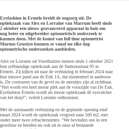
Eyefashion in Ermelo breidt de oogzorg uit. De
optiekzaak van Alex en Lorraine van Marrum heeft sinds
2 oktober een nieuw geavanceerd apparaat in huis om
nog beter en uitgebreider optometrisch onderzoek te
kunnen doen. Met de komst van full time optometrist
Marnus Geustyn kunnen ze vanaf nu elke dag
optometrische onderzoeken aanbieden.
Alex en Lorraine uit Voorthuizen runnen sinds 1 oktober 2021
hun zelfstandige optiekzaak aan de Stationsstraat 95 in
Ermelo. Zij kijken uit naar de verhuizing in februari 2024 naar
hun nieuwe pand aan de Enk 1A, dat momenteel in aanbouw
is. De contouren van de gevel en de steentjes zijn al zichtbaar.
“Het wordt een heel mooie plek aan de voorzijde van De Enk.
Eyefashion Ermelo wordt als mooie optiekzaak dé eyecatcher
van het dorp!”, vertelt Lorraine enthousiast.
Met de aanstaande verhuizing en de geplande opening eind
maart 2024 wordt de optiekzaak vergroot naar 160 m2, met
onder meer twee refractieruimtes. “We bevinden ons in een
groeifase en breiden nu ook uit in onze al bestaande