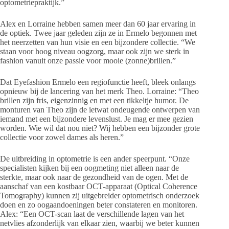
optometriepraktijk.”
Alex en Lorraine hebben samen meer dan 60 jaar ervaring in
de optiek. Twee jaar geleden zijn ze in Ermelo begonnen met
het neerzetten van hun visie en een bijzondere collectie. “We
staan voor hoog niveau oogzorg, maar ook zijn we sterk in
fashion vanuit onze passie voor mooie (zonne)brillen.”
Dat Eyefashion Ermelo een regiofunctie heeft, bleek onlangs
opnieuw bij de lancering van het merk Theo. Lorraine: “Theo
brillen zijn fris, eigenzinnig en met een tikkeltje humor. De
monturen van Theo zijn de ietwat ondeugende ontwerpen van
iemand met een bijzondere levenslust. Je mag er mee gezien
worden. Wie wil dat nou niet? Wij hebben een bijzonder grote
collectie voor zowel dames als heren.”
De uitbreiding in optometrie is een ander speerpunt. “Onze
specialisten kijken bij een oogmeting niet alleen naar de
sterkte, maar ook naar de gezondheid van de ogen. Met de
aanschaf van een kostbaar OCT-apparaat (Optical Coherence
Tomography) kunnen zij uitgebreider optometrisch onderzoek
doen en zo oogaandoeningen beter constateren en monitoren.
Alex: “Een OCT-scan laat de verschillende lagen van het
netvlies afzonderlijk van elkaar zien, waarbij we beter kunnen