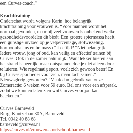
een Curves-coach.”
Krachttraining
Onderschat wordt, volgens Karin, hoe belangrijk
krachttraining voor vrouwen is. “Voor mannen wordt het
normaal gevonden, maar bij veel vrouwen is onbekend welke
gezondheidsvoordelen dit biedt. Een grotere spiermassa heeft
een gunstige invloed op je vetpercentage, stofwisseling,
hormoonbalans én botmassa.” Leeftijd? “Niet belangrijk.
Iedere vrouw, jong of oud, kan veilig en effectief trainen bij
Curves. Ook in de zomer natuurlijk! Want lekker luieren aan
het strand is heerlijk, maar ontspannen doe je niet alleen door
te luieren. Wie regelmatig sport, voelt zich gewoon beter! En
bij Curves sport ieder voor zich, maar toch sámen.”
Nieuwsgierig geworden? “Maak dan gebruik van onze
Zomeractie: 6 weken voor 59 euro. Bel ons voor een afspraak,
zodat we kunnen laten zien wat Curves voor jou kan
betekenen.”
Curves Barneveld
Burg. Kuntzelaan 30A, Barneveld
Tel. 0342 40 88 68
barneveld@curves.nl
https://curves.nl/vrouwen-sportschool-barneveld