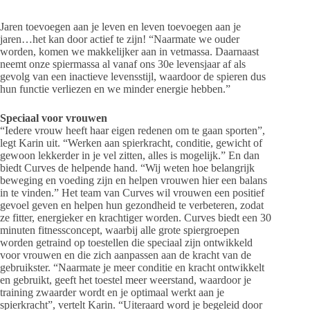
Jaren toevoegen aan je leven en leven toevoegen aan je
jaren…het kan door actief te zijn! “Naarmate we ouder
worden, komen we makkelijker aan in vetmassa. Daarnaast
neemt onze spiermassa al vanaf ons 30e levensjaar af als
gevolg van een inactieve levensstijl, waardoor de spieren dus
hun functie verliezen en we minder energie hebben.”
Speciaal voor vrouwen
“Iedere vrouw heeft haar eigen redenen om te gaan sporten”,
legt Karin uit. “Werken aan spierkracht, conditie, gewicht of
gewoon lekkerder in je vel zitten, alles is mogelijk.” En dan
biedt Curves de helpende hand. “Wij weten hoe belangrijk
beweging en voeding zijn en helpen vrouwen hier een balans
in te vinden.” Het team van Curves wil vrouwen een positief
gevoel geven en helpen hun gezondheid te verbeteren, zodat
ze fitter, energieker en krachtiger worden. Curves biedt een 30
minuten fitnessconcept, waarbij alle grote spiergroepen
worden getraind op toestellen die speciaal zijn ontwikkeld
voor vrouwen en die zich aanpassen aan de kracht van de
gebruikster. “Naarmate je meer conditie en kracht ontwikkelt
en gebruikt, geeft het toestel meer weerstand, waardoor je
training zwaarder wordt en je optimaal werkt aan je
spierkracht”, vertelt Karin. “Uiteraard word je begeleid door