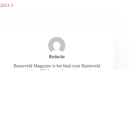
2023-3
Redactie
Barneveld Magazine is het blad voor Barneveld
en omstreken. Elk kwartaal een nieuwe uitgave
met daarin de leukste interviews, reportages, en
acties.
ARTIKELEN: 534