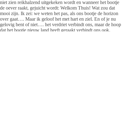
niet zien reikhalzend uitgekeken wordt en wanneer het bootje
de oever raakt, gejuicht wordt: Welkom Thuis! Wat zou dat
mooi zijn. Ik zei: we weten het pas, als ons bootje de horizon
over gaat…. Maar ik geloof het met hart en ziel. En of je nu
gelovig bent of niet…. het verdriet verbindt ons, maar de hoop
dat het bootje nieuw land heeft geraakt verbindt ons ook.
Want we willen allemaal niets liever, omdat we van de
persoon in het bootje houden en we ze niet voor altijd kwijt
willen zijn. In dat geloof of in die hoop, kan je langs het graf
lopen voor een ”laatste” groet. Maar dan zeggen we geen
vaarwel. We zeggen Tot Ziens. Wat ik weiger om de dood het
laatste woord te geven….
Het laatste woord is aan het GELOOF, de HOOP en aan de
LIEFDE, die ons verbindt.
Simone Beijer Uitvaartzorg
De Hooge Hoek 4, Renswoude
Tel. 0318 574 424
info@simonebeijer.nl
www.uitvaartzorgsimonebeijer.nl
Tags