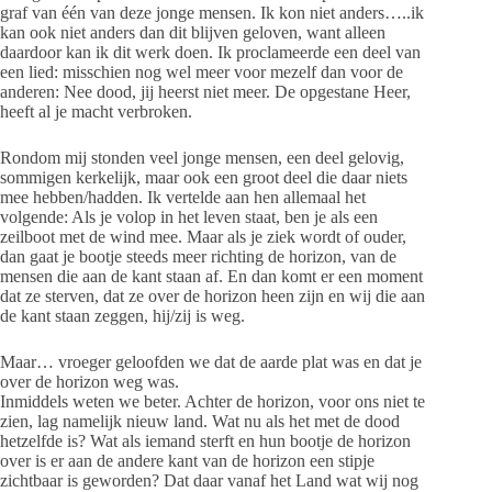
graf van één van deze jonge mensen. Ik kon niet anders…..ik
kan ook niet anders dan dit blijven geloven, want alleen
daardoor kan ik dit werk doen. Ik proclameerde een deel van
een lied: misschien nog wel meer voor mezelf dan voor de
anderen: Nee dood, jij heerst niet meer. De opgestane Heer,
heeft al je macht verbroken.
Rondom mij stonden veel jonge mensen, een deel gelovig,
sommigen kerkelijk, maar ook een groot deel die daar niets
mee hebben/hadden. Ik vertelde aan hen allemaal het
volgende: Als je volop in het leven staat, ben je als een
zeilboot met de wind mee. Maar als je ziek wordt of ouder,
dan gaat je bootje steeds meer richting de horizon, van de
mensen die aan de kant staan af. En dan komt er een moment
dat ze sterven, dat ze over de horizon heen zijn en wij die aan
de kant staan zeggen, hij/zij is weg.
Maar… vroeger geloofden we dat de aarde plat was en dat je
over de horizon weg was.
Inmiddels weten we beter. Achter de horizon, voor ons niet te
zien, lag namelijk nieuw land. Wat nu als het met de dood
hetzelfde is? Wat als iemand sterft en hun bootje de horizon
over is er aan de andere kant van de horizon een stipje
zichtbaar is geworden? Dat daar vanaf het Land wat wij nog