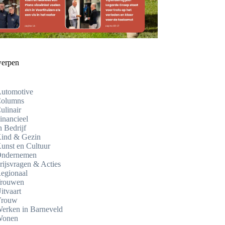
erpen
utomotive
olumns
ulinair
inancieel
n Bedrijf
ind & Gezin
unst en Cultuur
ndernemen
rijsvragen & Acties
egionaal
rouwen
itvaart
rouw
erken in Barneveld
onen