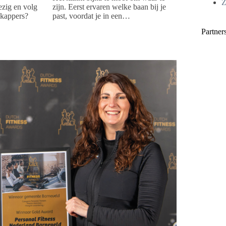
Z
bezig en volg
zijn. Eerst ervaren welke baan bij je
 kappers?
past, voordat je in een…
Partner