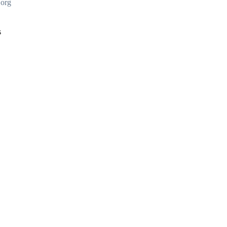
org
s