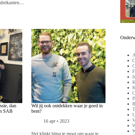
fabrikanten…
Onderw
A
C
C
F
I
K
K
O
P
R
ssie, dan
Wil jij ook ontdekken waar je goed in
T
an SAB
bent?
U
V
16 apr • 2023
W
W
Het klinkt bijna te mooi om waar te