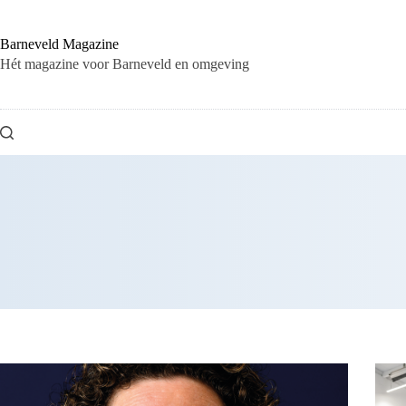
Ga
naar
de
Barneveld Magazine
inhoud
Hét magazine voor Barneveld en omgeving