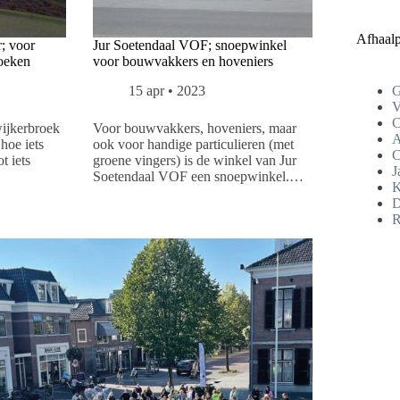
Afhaal
; voor
Jur Soetendaal VOF; snoepwinkel
oeken
voor bouwvakkers en hoveniers
15 apr • 2023
G
V
C
ijkerbroek
Voor bouwvakkers, hoveniers, maar
A
hoe iets
ook voor handige particulieren (met
C
t iets
groene vingers) is de winkel van Jur
J
Soetendaal VOF een snoepwinkel.…
K
D
R