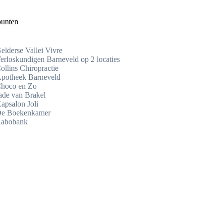
punten
elderse Vallei Vivre
erloskundigen Barneveld op 2 locaties
ollins Chiropractie
potheek Barneveld
hoco en Zo
ade van Brakel
apsalon Joli
e Boekenkamer
abobank