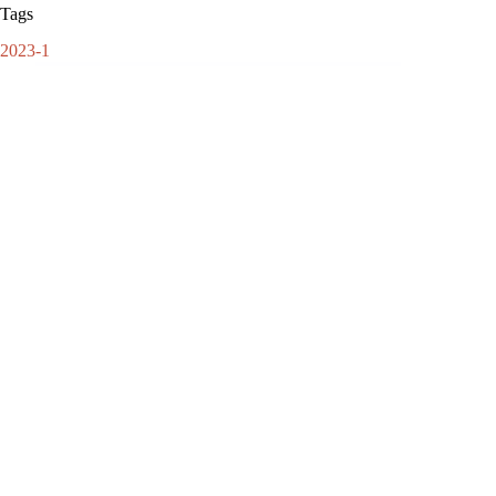
Tags
2023-1
Redactie
Barneveld Magazine is het blad voor Barneveld
en omstreken. Elk kwartaal een nieuwe uitgave
met daarin de leukste interviews, reportages, en
acties.
ARTIKELEN: 534