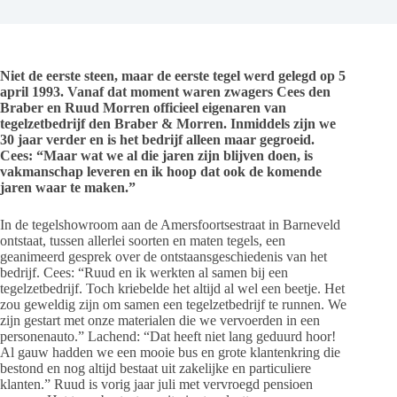
Niet de eerste steen, maar de eerste tegel werd gelegd op 5
april 1993. Vanaf dat moment waren zwagers Cees den
Braber en Ruud Morren officieel eigenaren van
tegelzetbedrijf den Braber & Morren. Inmiddels zijn we
30 jaar verder en is het bedrijf alleen maar gegroeid.
Cees: “Maar wat we al die jaren zijn blijven doen, is
vakmanschap leveren en ik hoop dat ook de komende
jaren waar te maken.”
In de tegelshowroom aan de Amersfoortsestraat in Barneveld
ontstaat, tussen allerlei soorten en maten tegels, een
geanimeerd gesprek over de ontstaansgeschiedenis van het
bedrijf. Cees: “Ruud en ik werkten al samen bij een
tegelzetbedrijf. Toch kriebelde het altijd al wel een beetje. Het
zou geweldig zijn om samen een tegelzetbedrijf te runnen. We
zijn gestart met onze materialen die we vervoerden in een
personenauto.” Lachend: “Dat heeft niet lang geduurd hoor!
Al gauw hadden we een mooie bus en grote klantenkring die
bestond en nog altijd bestaat uit zakelijke en particuliere
klanten.” Ruud is vorig jaar juli met vervroegd pensioen