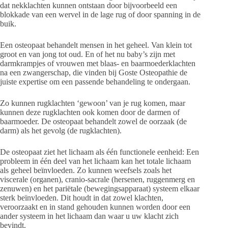
dat nekklachten kunnen ontstaan door bijvoorbeeld een
blokkade van een wervel in de lage rug of door spanning in de
buik.
Een osteopaat behandelt mensen in het geheel. Van klein tot
groot en van jong tot oud. En of het nu baby’s zijn met
darmkrampjes of vrouwen met blaas- en baarmoederklachten
na een zwangerschap, die vinden bij Goste Osteopathie de
juiste expertise om een passende behandeling te ondergaan.
Zo kunnen rugklachten ‘gewoon’ van je rug komen, maar
kunnen deze rugklachten ook komen door de darmen of
baarmoeder. De osteopaat behandelt zowel de oorzaak (de
darm) als het gevolg (de rugklachten).
De osteopaat ziet het lichaam als één functionele eenheid: Een
probleem in één deel van het lichaam kan het totale lichaam
als geheel beïnvloeden. Zo kunnen weefsels zoals het
viscerale (organen), cranio-sacrale (hersenen, ruggenmerg en
zenuwen) en het pariëtale (bewegingsapparaat) systeem elkaar
sterk beïnvloeden. Dit houdt in dat zowel klachten,
veroorzaakt en in stand gehouden kunnen worden door een
ander systeem in het lichaam dan waar u uw klacht zich
bevindt.