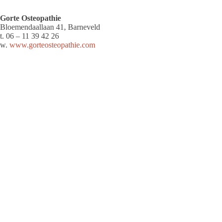
Gorte Osteopathie
Bloemendaallaan 41, Barneveld
t. 06 – 11 39 42 26
w.
www.gorteosteopathie.com
Tags
2022-4
Redactie
Barneveld Magazine is het blad voor Barneveld
en omstreken. Elk kwartaal een nieuwe uitgave
met daarin de leukste interviews, reportages, en
acties.