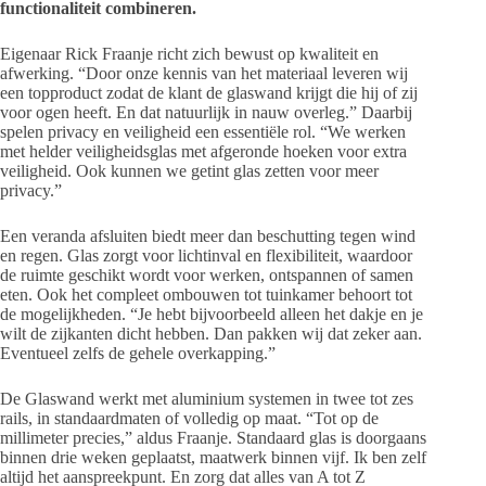
functionaliteit combineren.
Eigenaar Rick Fraanje richt zich bewust op kwaliteit en
afwerking. “Door onze kennis van het materiaal leveren wij
een topproduct zodat de klant de glaswand krijgt die hij of zij
voor ogen heeft. En dat natuurlijk in nauw overleg.” Daarbij
spelen privacy en veiligheid een essentiële rol. “We werken
met helder veiligheidsglas met afgeronde hoeken voor extra
veiligheid. Ook kunnen we getint glas zetten voor meer
privacy.”
Een veranda afsluiten biedt meer dan beschutting tegen wind
en regen. Glas zorgt voor lichtinval en flexibiliteit, waardoor
de ruimte geschikt wordt voor werken, ontspannen of samen
eten. Ook het compleet ombouwen tot tuinkamer behoort tot
de mogelijkheden. “Je hebt bijvoorbeeld alleen het dakje en je
wilt de zijkanten dicht hebben. Dan pakken wij dat zeker aan.
Eventueel zelfs de gehele overkapping.”
De Glaswand werkt met aluminium systemen in twee tot zes
rails, in standaardmaten of volledig op maat. “Tot op de
millimeter precies,” aldus Fraanje. Standaard glas is doorgaans
binnen drie weken geplaatst, maatwerk binnen vijf. Ik ben zelf
altijd het aanspreekpunt. En zorg dat alles van A tot Z