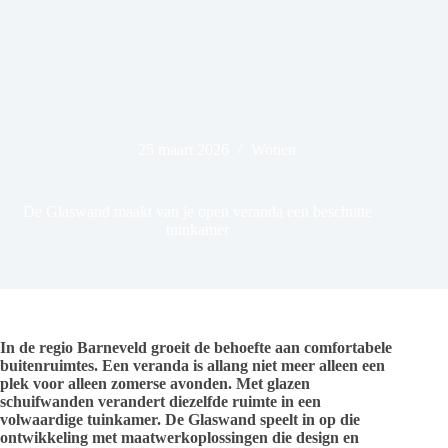
25 maart 2026
Wonen
De Glaswand maakt van je open veranda een beschutte
tuinkamer
In de regio Barneveld groeit de behoefte aan comfortabele
buitenruimtes. Een veranda is allang niet meer alleen een
plek voor alleen zomerse avonden. Met glazen
schuifwanden verandert diezelfde ruimte in een
volwaardige tuinkamer. De Glaswand speelt in op die
ontwikkeling met maatwerkoplossingen die design en