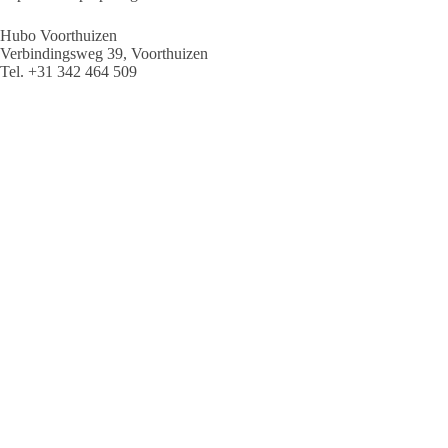
Hubo Voorthuizen
Verbindingsweg 39, Voorthuizen
Tel. +31 342 464 509
www.hubo.nl
Dit artikel is gepubliceerd in