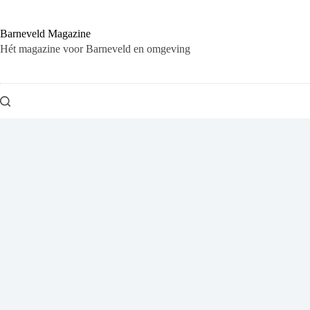
Ga
naar
de
Barneveld Magazine
inhoud
Hét magazine voor Barneveld en omgeving