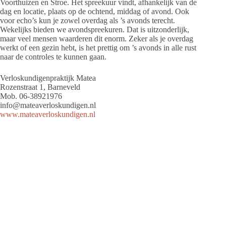
Voorthuizen en Stroe. Het spreekuur vindt, afhankelijk van de
dag en locatie, plaats op de ochtend, middag of avond. Ook
voor echo’s kun je zowel overdag als ’s avonds terecht.
Wekelijks bieden we avondspreekuren. Dat is uitzonderlijk,
maar veel mensen waarderen dit enorm. Zeker als je overdag
werkt of een gezin hebt, is het prettig om ’s avonds in alle rust
naar de controles te kunnen gaan.
Verloskundigenpraktijk Matea
Rozenstraat 1, Barneveld
Mob. 06-38921976
info@mateaverloskundigen.nl
www.mateaverloskundigen.nl
Dit artikel is gepubliceerd in