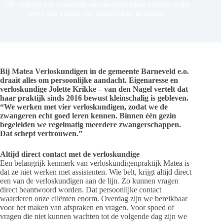
“Ik vind het een voorrecht om een bijzondere periode in het
leven van ouders van dichtbij mee te maken”
Bij Matea Verloskundigen in de gemeente Barneveld e.o.
draait alles om persoonlijke aandacht. Eigenaresse en
verloskundige Jolette Krikke – van den Nagel vertelt dat
haar praktijk sinds 2016 bewust kleinschalig is gebleven.
“We werken met vier verloskundigen, zodat we de
zwangeren echt goed leren kennen. Binnen één gezin
begeleiden we regelmatig meerdere zwangerschappen.
Dat schept vertrouwen.”
Altijd direct contact met de verloskundige
Een belangrijk kenmerk van verloskundigenpraktijk Matea is
dat ze niet werken met assistenten. Wie belt, krijgt altijd direct
een van de verloskundigen aan de lijn. Zo kunnen vragen
direct beantwoord worden. Dat persoonlijke contact
waarderen onze cliënten enorm. Overdag zijn we bereikbaar
voor het maken van afspraken en vragen. Voor spoed of
vragen die niet kunnen wachten tot de volgende dag zijn we