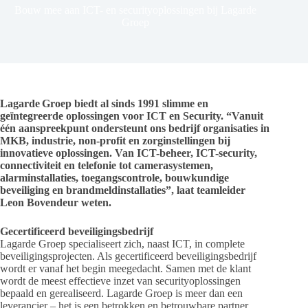
Bouw mee aan ICT- en securityoplossingen bij Lagarde
Groep
Lagarde Groep biedt al sinds 1991 slimme en
geïntegreerde oplossingen voor ICT en Security. “Vanuit
één aanspreekpunt ondersteunt ons bedrijf organisaties in
MKB, industrie, non-profit en zorginstellingen bij
innovatieve oplossingen. Van ICT-beheer, ICT-security,
connectiviteit en telefonie tot camerasystemen,
alarminstallaties, toegangscontrole, bouwkundige
beveiliging en brandmeldinstallaties”, laat teamleider
Leon Bovendeur weten.
Gecertificeerd beveiligingsbedrijf
Lagarde Groep specialiseert zich, naast ICT, in complete
beveiligingsprojecten. Als gecertificeerd beveiligingsbedrijf
wordt er vanaf het begin meegedacht. Samen met de klant
wordt de meest effectieve inzet van securityoplossingen
bepaald en gerealiseerd. Lagarde Groep is meer dan een
leverancier – het is een betrokken en betrouwbare partner.