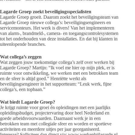
Lagarde Groep zoekt beveiligingsspecialisten
Lagarde Groep groeit. Daarom zoekt het beveiligingsteam van
Lagarde Groep nieuwe collega’s: beveiligingsengineers en
servicemonteurs. Het werk is divers! Van het implementeren
van alarm-, brandmeld-, camera- en toegangscontrolesystemen
tot het onderhouden van deze installaties. En dat bij klanten in
uiteenlopende branches.
Wat collega’s zeggen
Wat zeggen jouw toekomstige collega’s zelf over werken bij
Lagarde Groep? Martijn: “Ik voel me hier op mijn plek, er is
ruimte voor ontwikkeling, we werken met een betrokken team
en de sfeer is altijd goed.” Henriëtte werkt als
beveiligingsengineer in het supportteam: “Leuk werk, fijne
collega’s, een topbaan.”
Wat biedt Lagarde Groep?
Je krijgt ruimte voor groei én opleidingen met een jaarlijks
opleidingsbudget, projectervaring door heel Nederland en
goede arbeidsvoorwaarden. Daarnaast werk je in een
betrokken team met collegiale sfeer en worden er sportieve
activiteiten en meerdere uitjes per jaar georganiseerd.
Interesse? Solliciteer dan direct via: www.werkenbijlagarde.nl.