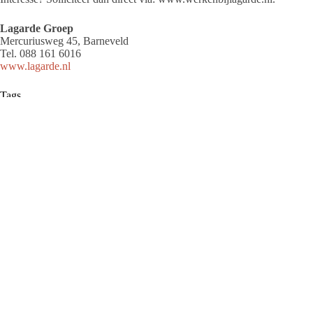
Lagarde Groep
Mercuriusweg 45, Barneveld
Tel. 088 161 6016
www.lagarde.nl
Tags
2025-3
Redactie
Barneveld Magazine is het blad voor Barneveld
en omstreken. Elk kwartaal een nieuwe uitgave
met daarin de leukste interviews, reportages, en
acties.