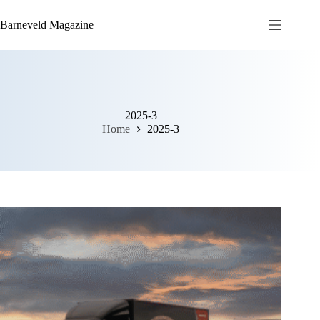
Ga
naar
Barneveld Magazine
de
inhoud
2025-3
Home
2025-3