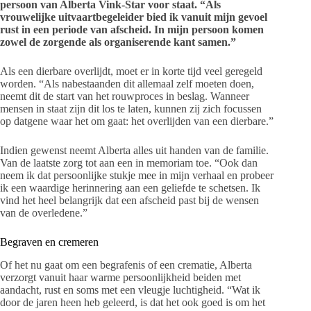
persoon van Alberta Vink-Star voor staat. “Als
vrouwelijke uitvaartbegeleider bied ik vanuit mijn gevoel
rust in een periode van afscheid. In mijn persoon komen
zowel de zorgende als organiserende kant samen.”
Als een dierbare overlijdt, moet er in korte tijd veel geregeld
worden. “Als nabestaanden dit allemaal zelf moeten doen,
neemt dit de start van het rouwproces in beslag. Wanneer
mensen in staat zijn dit los te laten, kunnen zij zich focussen
op datgene waar het om gaat: het overlijden van een dierbare.”
Indien gewenst neemt Alberta alles uit handen van de familie.
Van de laatste zorg tot aan een in memoriam toe. “Ook dan
neem ik dat persoonlijke stukje mee in mijn verhaal en probeer
ik een waardige herinnering aan een geliefde te schetsen. Ik
vind het heel belangrijk dat een afscheid past bij de wensen
van de overledene.”
Begraven en cremeren
Of het nu gaat om een begrafenis of een crematie, Alberta
verzorgt vanuit haar warme persoonlijkheid beiden met
aandacht, rust en soms met een vleugje luchtigheid. “Wat ik
door de jaren heen heb geleerd, is dat het ook goed is om het