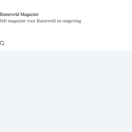
Ga
naar
de
Barneveld Magazine
inhoud
Hét magazine voor Barneveld en omgeving