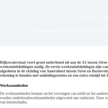
24 april 2024
Regi
Groot onderhoud A1 tussen Stroe en Barneveld: 21 –
Rijkswaterstaat voert groot onderhoud uit aan de A1 tussen Stroe
weekendafsluitingen nodig. De eerste weekendafsluitingen zijn van 
afgesloten in de richting van Amersfoort tussen Stroe en Barnevel
rekening te houden met omleidingsroutes en een extra reistijd tot 
Werkzaamheden
De werkzaamheden bestaan uit het vervangen van asfalt en het aanbren
worden onderhoudswerkzaamheden uitgevoerd aan viaducten. Deze wer
van betonschades.