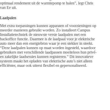
optimaal rendement uit de warmtepomp te halen”, legt Chris
van Ee uit.
Laadpalen
Met extra toepassingen kunnen apparaten of voorzieningen op
meerder manieren gebruikt worden. Zo installeert Campus
Installatietechniek de nieuwste versie laadpalen met een
backoffice functie. Daarmee is de laadpaal voor je elektrische
auto meer dan een energiebron waar je een stekker in steekt.
“Deze laadpalen kunnen op maat worden ingesteld, waardoor
gebruikers met verschillende laadpassen moeiteloos hun privé-
en zakelijke laadsessies kunnen registreren.” Dit innovatieve
systeem maakt het opladen van elektrische auto’s niet alleen
efficiënter, maar ook uiterst flexibel en gepersonaliseerd.
De aanstaande verhuizing naar het nieuwe bedrijfspand
belooft een nieuw tijdperk voor Campus Installatietechniek te
worden, waarin de toewijding aan techniek, compleet in
comfort en klanttevredenheid centraal blijven staan. “Met
genoeg ruimte, een nieuwe showroom, goede apparatuur en
optimale werkplekken kunnen we onze klanten daar nog beter
van dienst zijn.