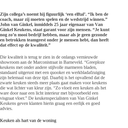
Zijn collega’s noemt hij figuurlijk ‘een elftal’. “Ik ben de
coach, maar zij moeten spelen en de wedstrijd winnen.”
John van Ginkel, inmiddels 25 jaar eigenaar van Van
Ginkel Keukens, staat garant voor zijn mensen. “Je kunt
nog zo’n mooi bedrijf hebben, maar als je geen gezonde
en betrokken teamgeest onder je mensen hebt, dan heeft
dat effect op de kwaliteit.”
Die kwaliteit is terug te zien in de onlangs vernieuwde
showroom aan de Marconistraat in Barneveld. “Greeploze
keukens met onder andere stijlvolle marmeren bladen,
standaard uitgerust met een quooker en werkbladafzuiging
zijn helemaal van deze tijd. Daarbij is het opvallend dat de
zwarte keuken steeds meer plaats gaat maken voor keukens
die wat lichter van kleur zijn. “Zo vloeit een keuken als het
ware door naar een licht interieur met bijvoorbeeld een
visgraat vloer.” De keukenspecialisten van Van Ginkel
Keukens geven klanten hierin graag een eerlijk en goed
advies.
Keuken als hart van de woning