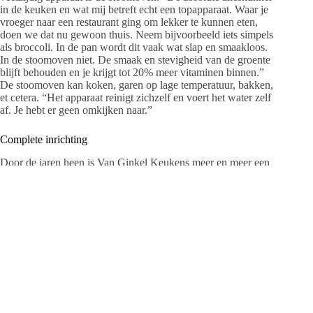
in de keuken en wat mij betreft echt een topapparaat. Waar je
vroeger naar een restaurant ging om lekker te kunnen eten,
doen we dat nu gewoon thuis. Neem bijvoorbeeld iets simpels
als broccoli. In de pan wordt dit vaak wat slap en smaakloos.
In de stoomoven niet. De smaak en stevigheid van de groente
blijft behouden en je krijgt tot 20% meer vitaminen binnen.”
De stoomoven kan koken, garen op lage temperatuur, bakken,
et cetera. “Het apparaat reinigt zichzelf en voert het water zelf
af. Je hebt er geen omkijken naar.”
Complete inrichting
Door de jaren heen is Van Ginkel Keukens meer en meer een
totaalconcept gaan aanbieden. “Dat komt vanzelf vanwege de
winkel van Wilma, Eigenstijl Wonen. De keukens in onze
showroom zijn dan ook helemaal afgestyled met prachtige
items uit haar winkel. Zo krijgt de klant ook een totaalplaatje
te zien. Extra leuk is het voor klanten om vervolgens even
binnendoor naar Eigenstijl Wonen te lopen om daar te kijken
naar mooi bijpassend meubilair en decoratiemateriaal.”
Van Ginkel Keukens bestaat 65 jaar
Dit jaar viert Van Ginkel Keukens haar 65-jarig bestaan met