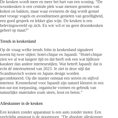
De keuken wordt meer en meer het hart van een woning. “De
woonkeuken is een centrale plek waar mensen genieten van
koken en bakken, maar waar eveneens de dag wordt gestart
met vroege vogels en avondmensen genieten van gezelligheid,
een goed gesprek en lekker glas wijn. De keuken is een
belevingswereld op zich. En wie wil er nu geen droomkeuken
geheel op maat?”
Trends in keukenland
Op de vraag welke trends John in keukenland signaleert
noemt hij twee stijlen: hotel-chique en Japandi. “Hotel-chique
zien we al wat langere tijd en dat heeft ook een wat tijdlozer
karakter dan andere interieurstijlen. Wat betreft Japandi: dat is
echt dé interieurtrend van 2023. Je ziet in deze stijl dat
Scandinavisch wonen en Japans design worden
gecombineerd. Op die manier ontstaat een sereen en stijlvol
interieur. Kenmerkend voor Japandi zijn naturel kleuren in een
ton-sur-ton toepassing, organische vormen en gebruik van
natuurlijke materialen zoals steen, hout en beton.”
Alleskunner in de keuken
Een keuken zonder apparatuur is een auto zonder motor. Een
veelzijdig apparaat is de stoomoven. “De absolute alleskunner