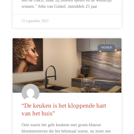
ben de coach, maar zij moeten spelen en de wedstrijd
winnen.” John van Ginkel, inmiddels 25 jaar
25 september 2023
WONEN
“De keuken is het kloppende hart
van het huis”
Ooit waren het gele keukens met groen-blauwe
bloemmotieven die het hélemaal waren, nu moet een