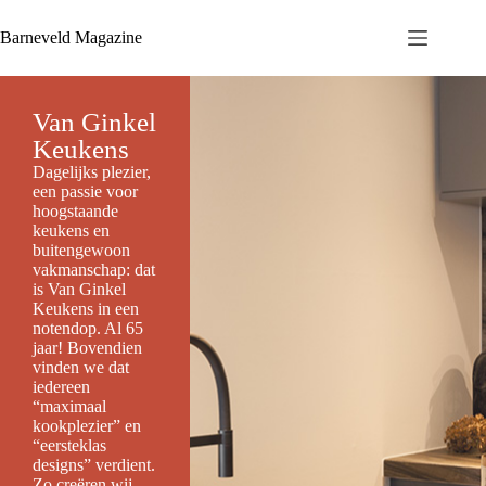
Barneveld Magazine
Van Ginkel
Keukens
Dagelijks plezier,
een passie voor
hoogstaande
keukens en
buitengewoon
vakmanschap: dat
is Van Ginkel
Keukens in een
notendop. Al 65
jaar! Bovendien
vinden we dat
iedereen
“maximaal
kookplezier” en
“eersteklas
designs” verdient.
Zo creëren wij