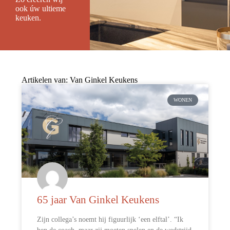
ook úw ultieme
keuken.
Artikelen van: Van Ginkel Keukens
WONEN
65 jaar Van Ginkel Keukens
Zijn collega’s noemt hij figuurlijk ‘een elftal’. “Ik