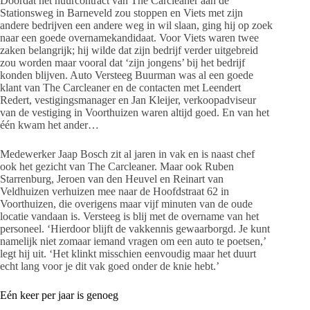
Doordat het huurcontract van The Carcleaner aan de
Stationsweg in Barneveld zou stoppen en Viets met zijn
andere bedrijven een andere weg in wil slaan, ging hij op zoek
naar een goede overnamekandidaat. Voor Viets waren twee
zaken belangrijk; hij wilde dat zijn bedrijf verder uitgebreid
zou worden maar vooral dat ‘zijn jongens’ bij het bedrijf
konden blijven. Auto Versteeg Buurman was al een goede
klant van The Carcleaner en de contacten met Leendert
Redert, vestigingsmanager en Jan Kleijer, verkoopadviseur
van de vestiging in Voorthuizen waren altijd goed. En van het
één kwam het ander…
Medewerker Jaap Bosch zit al jaren in vak en is naast chef
ook het gezicht van The Carcleaner. Maar ook Ruben
Starrenburg, Jeroen van den Heuvel en Reinart van
Veldhuizen verhuizen mee naar de Hoofdstraat 62 in
Voorthuizen, die overigens maar vijf minuten van de oude
locatie vandaan is. Versteeg is blij met de overname van het
personeel. ‘Hierdoor blijft de vakkennis gewaarborgd. Je kunt
namelijk niet zomaar iemand vragen om een auto te poetsen,’
legt hij uit. ‘Het klinkt misschien eenvoudig maar het duurt
echt lang voor je dit vak goed onder de knie hebt.’
Eén keer per jaar is genoeg