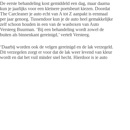
De eerste behandeling kost gemiddeld een dag, maar daarna
kun je jaarlijks voor een kleinere poetsbeurt kiezen. Doordat
The Carcleaner je auto echt van A tot Z aanpakt is eenmaal
per jaar genoeg. Tussendoor kun je de auto heel gemakkelijke
zelf schoon houden in een van de wasboxen van Auto
Versteeg Buurman. ‘Bij een behandeling wordt zowel de
buiten als binnenkant gereinigd,’ vertelt Versteeg.
‘Daarbij worden ook de velgen gereinigd en de lak verzegeld.
Dit verzegelen zorgt er voor dat de lak weer levend van kleur
wordt en dat het vuil minder snel hecht. Hierdoor is je auto
langer zichtbaar schoon en eenvoudiger zelf te wassen. Ook
weersinvloeden krijgen minder vat op je auto. Denk nu in het
voorjaar aan hars van bomen of algengroei. Door de lak goed
te onderhouden, voorkom je problemen.’ Tweedehandsauto’s
of bestelwagens knappen enorm op. Vieze bekleding wordt
weer stralend en is er in de auto gerookt, dan merk je daar na
de behandeling bijna niets meer van. Zo kan Auto Versteeg
Buurman ook alle occasions hoogwaardig afleveren.
Was je al klant? Dan heb je nu ook nog eens het voordeel dat
je vervangend vervoer kan regelen als je dat wil. Een afspraak
maken kan telefonisch op 06-13796288 of (per mail via)
info@the-carcleaner.nl