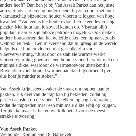
anders heeft? Dan ben je bij Van Asselt Parket aan het juiste
adres. Sinds jaar en dag onderscheidt hij zich door met puur
vakmanschap bijzondere houten vloeren te leggen van hoge
kwaliteit. “Van een echte houten vloer heb je een leven lang
plezier. Met hout kun je zoveel kanten op. Visgraat blijft
populair, maar er zijn talloze patronen mogelijk. Ook maken
andere houtsoorten dan het geliefde eiken een opmars, zoals
walnoot en teak.” Een misverstand dat hij graag uit de wereld
helpt, is dat houten vloeren niet geschikt zijn voor
vloerverwarming. “Juist door de stabiele warmte werkt
vloerverwarming goed met een houten vloer. Ik werk met een
minimale dikte, waardoor de warmtetoevoer uitstekend is.
Bovendien voelt hout al warmer aan dan bijvoorbeeld pvc,
dus hoef je minder te stoken.”
Van Asselt krijgt steeds vaker de vraag om trappen aan te
pakken. Elk deel van de trap kan hij bekleden, zodat hij
perfect aansluit op de vloer. “De eiken toplaag is ultradun,
zodat de traptreden maar een minimale dikte erbij op krijgen.
Ter plekke maak ik het en werk ik het af voor de meest
strakke uitvoering.”
Van Asselt Parket
Wethouder Romijnlaan 18, Barneveld