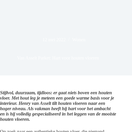
12 mei 2022
Wonen
Van Asselt Parket: Hart voor houten vloeren
Stijlvol, duurzaam, tijdloos: er gaat niets boven een houten
vloer. Met hout leg je meteen een goede warme basis voor je
interieur. Henry van Asselt tilt houten vloeren naar een
hoger niveau. Als vakman heeft hij hart voor het ambacht
en is hij volledig gespecialiseerd in het leggen van de mooiste
houten vloeren.
Op zoek naar een authentieke houten vloer, die niemand