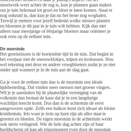
snoeiwerk weer achter de rug is, kun je plannen gaan maken
om je tuin helemaal tot groei en bloei te laten komen. Staat er
nog onkruid in, dan kun je dat nu het beste nog weghalen.
Terwijl je meteen voor jezelf bedenkt welke nieuwe planten
en bloemen je dit jaar in je tuin wilt hebben. Kijk dan niet
alleen naar meerjarige of éénjarige bloeiers maar oriënteer je
ook eens op de eetbare tuin.
De moestuin
Het groeiseizoen is de boeiendste tijd in de tuin. Dat begint in
het voorjaar met de sneeuwklokjes, tulpen en krokussen. Hou
wel rekening met deze en andere vroegbloeiers zodat je ze niet
onder spit wanneer je in de tuin aan de slag gaat.
Ga je voor de eetbare tuin dan is de moestuin een ideale
tijdsbesteding. Dat vinden meer mensen met groene vingers.
Wil je je aansluiten bij de plaatselijke vereniging van de
volkstuin dan bestaat de kans dat je in een langdurige
wachtlijst terecht komt. Dus dan is de achtertuin de eerst
aangewezen optie. Zelfs een balkon leent zich ideaal als kleine
kruidentuin. Iets waar je trots op kunt zijn als alles staat te
groeien en bloeien. De eigen moestuin in de achtertuin werkt
ook stress verlagend. Wie de hele dag achter zijn of haar
beeldscherm zit kan als relaxmoment even door de moestuin