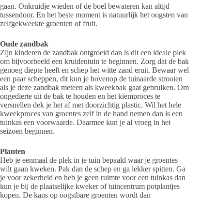
gaan. Onkruidje wieden of de boel bewateren kan altijd
tussendoor. En het beste moment is natuurlijk het oogsten van
zelfgekweekte groenten of fruit.
Oude zandbak
Zijn kinderen de zandbak ontgroeid dan is dit een ideale plek
om bijvoorbeeld een kruidentuin te beginnen. Zorg dat de bak
genoeg diepte heeft en schep het witte zand eruit. Bewaar wel
een paar scheppen, dit kun je bovenop de tuinaarde strooien
als je deze zandbak meteen als kweekbak gaat gebruiken. Om
ongedierte uit de bak te houden en het kiemproces te
versnellen dek je het af met doorzichtig plastic. Wil het hele
kweekproces van groentes zelf in de hand nemen dan is een
tuinkas een voorwaarde. Daarmee kun je al vroeg in het
seizoen beginnen.
Planten
Heb je eenmaal de plek in je tuin bepaald waar je groentes
wilt gaan kweken. Pak dan de schep en ga lekker spitten. Ga
je voor zekerheid en heb je geen ruimte voor een tuinkas dan
kun je bij de plaatselijke kweker of tuincentrum potplantjes
kopen. De kans op oogstbare groenten wordt dan
aanmerkelijk groter. Wissel verschillende groentes en kruiden
met elkaar of, dit verlaagt ook de kans op slakken en insecten