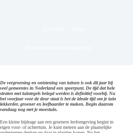
8 mei 2022
Wonen
Begin je eetbare tuin vandaag nog!
De vergroening en ontstening van tuinen is ook dit jaar bij
veel gemeentes in Nederland een speerpunt. De tijd dat hele
straten met tuintegels belegd werden is definitief voorbij. Nu
het voorjaar voor de deur staat is het de ideale tijd om je tuin
lekkerder, groener en leefbaarder te maken. Begin daarom
vandaag nog met je moestuin.
Een kleine bijdrage aan een groenere leefomgeving begint in
eigen voor- of achtertuin. Je kunt meteen aan de plaatselijke
ondernemer denken en daar je plantjes kopen. Nu het