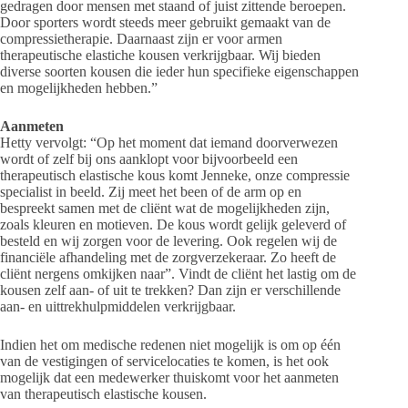
gedragen door mensen met staand of juist zittende beroepen.
Door sporters wordt steeds meer gebruikt gemaakt van de
compressietherapie. Daarnaast zijn er voor armen
therapeutische elastiche kousen verkrijgbaar. Wij bieden
diverse soorten kousen die ieder hun specifieke eigenschappen
en mogelijkheden hebben.”
Aanmeten
Hetty vervolgt: “Op het moment dat iemand doorverwezen
wordt of zelf bij ons aanklopt voor bijvoorbeeld een
therapeutisch elastische kous komt Jenneke, onze compressie
specialist in beeld. Zij meet het been of de arm op en
bespreekt samen met de cliënt wat de mogelijkheden zijn,
zoals kleuren en motieven. De kous wordt gelijk geleverd of
besteld en wij zorgen voor de levering. Ook regelen wij de
financiële afhandeling met de zorgverzekeraar. Zo heeft de
cliënt nergens omkijken naar”. Vindt de cliënt het lastig om de
kousen zelf aan- of uit te trekken? Dan zijn er verschillende
aan- en uittrekhulpmiddelen verkrijgbaar.
Indien het om medische redenen niet mogelijk is om op één
van de vestigingen of servicelocaties te komen, is het ook
mogelijk dat een medewerker thuiskomt voor het aanmeten
van therapeutisch elastische kousen.