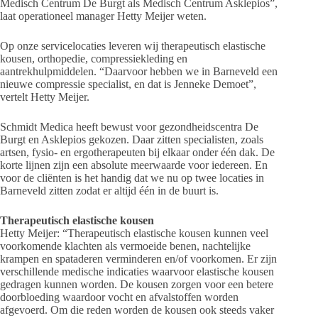
Medisch Centrum De Burgt als Medisch Centrum Asklepios”,
laat operationeel manager Hetty Meijer weten.
Op onze servicelocaties leveren wij therapeutisch elastische
kousen, orthopedie, compressiekleding en
aantrekhulpmiddelen. “Daarvoor hebben we in Barneveld een
nieuwe compressie specialist, en dat is Jenneke Demoet”,
vertelt Hetty Meijer.
Schmidt Medica heeft bewust voor gezondheidscentra De
Burgt en Asklepios gekozen. Daar zitten specialisten, zoals
artsen, fysio- en ergotherapeuten bij elkaar onder één dak. De
korte lijnen zijn een absolute meerwaarde voor iedereen. En
voor de cliënten is het handig dat we nu op twee locaties in
Barneveld zitten zodat er altijd één in de buurt is.
Therapeutisch elastische kousen
Hetty Meijer: “Therapeutisch elastische kousen kunnen veel
voorkomende klachten als vermoeide benen, nachtelijke
krampen en spataderen verminderen en/of voorkomen. Er zijn
verschillende medische indicaties waarvoor elastische kousen
gedragen kunnen worden. De kousen zorgen voor een betere
doorbloeding waardoor vocht en afvalstoffen worden
afgevoerd. Om die reden worden de kousen ook steeds vaker