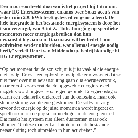
Een mooi voorbeeld daarvan is het project bij Intratuin,
waar HG Energiesystemen onlangs twee Solax accu’s van
ieder ruim 200 kWh heeft geleverd en geïnstalleerd. De
hele integratie in het bestaande energiesysteem is door het
team verzorgd, van A tot Z. “Intratuin ging op specifieke
momenten meer energie gebruiken dan hun
netaansluiting aankon. Daarnaast wil het bedrijf hun
activiteiten verder uitbreiden, wat allemaal energie nodig
heeft,” vertelt Henri van Middendorp, bedrijfskundige bij
HG Energiesystemen.
“Op het moment dat de zon schijnt is juist vaak al die energie
niet nodig. Er was een oplossing nodig die erin voorziet dat ze
niet meer over hun netaansluiting gaan qua energieverbruik,
maar er ook voor zorgt dat de opgewekte energie zoveel
mogelijk wordt ingezet voor eigen gebruik. Energieopslag is
daarin een belangrijk onderdeel van de oplossing, maar ook
slimme sturing van de energiestromen. De software zorgt
ervoor dat energie op de juiste momenten wordt ingezet en
speelt ook in op de prijsschommelingen in de energiemarkt.
Dat maakt het systeem niet alleen duurzamer, maar ook
slimmer. Op deze manier kan Intratuin met de bestaande
netaansluiting toch uitbreiden in hun activiteiten.”