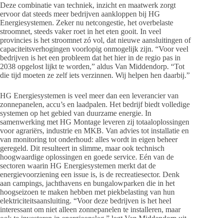
Deze combinatie van techniek, inzicht en maatwerk zorgt
ervoor dat steeds meer bedrijven aankloppen bij HG
Energiesystemen. Zeker nu netcongestie, het overbelaste
stroomnet, steeds vaker roet in het eten gooit. In veel
provincies is het stroomnet zó vol, dat nieuwe aansluitingen of
capaciteitsverhogingen voorlopig onmogelijk zijn. “Voor veel
bedrijven is het een probleem dat het hier in de regio pas in
2038 opgelost lijkt te worden,” aldus Van Middendorp. “Tot
die tijd moeten ze zelf iets verzinnen. Wij helpen hen daarbij.”
HG Energiesystemen is veel meer dan een leverancier van
zonnepanelen, accu’s en laadpalen. Het bedrijf biedt volledige
systemen op het gebied van duurzame energie. In
samenwerking met HG Montage leveren zij totaaloplossingen
voor agrariërs, industrie en MKB. Van advies tot installatie en
van monitoring tot onderhoud: alles wordt in eigen beheer
geregeld. Dit resulteert in slimme, maar ook technisch
hoogwaardige oplossingen en goede service. Eén van de
sectoren waarin HG Energiesystemen merkt dat de
energievoorziening een issue is, is de recreatiesector. Denk
aan campings, jachthavens en bungalowparken die in het
hoogseizoen te maken hebben met piekbelasting van hun
elektriciteitsaansluiting. “Voor deze bedrijven is het heel
interessant om niet alleen zonnepanelen te installeren, maar