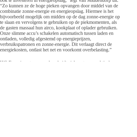
ook te investeren in energieopslag,” legt Van Middendorp uit.
“Zo kunnen ze de hoge pieken opvangen door middel van de
combinatie zonne-energie en energieopslag. Hiermee is het
bijvoorbeeld mogelijk om midden op de dag zonne-energie op
te slaan en vervolgens te gebruiken op de piekmomenten, als
de gasten massaal hun airco, kookplaat of oplader gebruiken.
Onze slimme accu’s schakelen automatisch tussen laden en
ontladen, volledig afgestemd op energieprijzen,
verbruikspatronen en zonne-energie. Dit verlaagt direct de
energiekosten, ontlast het net en voorkomt overbelasting.”
HG Energiesystemen onderscheidt zich met een praktische,
oplossingsgerichte aanpak. Elk systeem wordt afgestemd op
de specifieke situatie van de klant. Daarbij wordt niet alleen
gekeken naar de huidige behoefte, maar ook naar de
groeiambities op langere termijn. Dankzij de nauwe
samenwerking met HG Montage kunnen technische
uitdagingen snel en vakkundig worden opgepakt en blijft de
kwaliteit gewaarborgd. De overvolle energienetten zijn een
probleem, maar het hoeft de groei van uw bedrijf niet in de
weg te staan. HG Energiesystemen staat klaar om bedrijven te
helpen bij de omslag naar een energie-efficiënte toekomst.“Wij
leveren geen standaardpakketten,” besluit Van Middendorp.
“Wij leveren oplossingen. En dat is precies wat bedrijven nu
nodig hebben.”