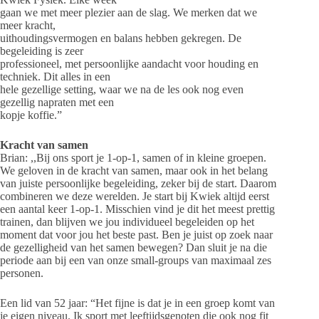
gaan we met meer plezier aan de slag. We merken dat we
meer kracht,
uithoudingsvermogen en balans hebben gekregen. De
begeleiding is zeer
professioneel, met persoonlijke aandacht voor houding en
techniek. Dit alles in een
hele gezellige setting, waar we na de les ook nog even
gezellig napraten met een
kopje koffie.”
Kracht van samen
Brian: ,,Bij ons sport je 1-op-1, samen of in kleine groepen.
We geloven in de kracht van samen, maar ook in het belang
van juiste persoonlijke begeleiding, zeker bij de start. Daarom
combineren we deze werelden. Je start bij Kwiek altijd eerst
een aantal keer 1-op-1. Misschien vind je dit het meest prettig
trainen, dan blijven we jou individueel begeleiden op het
moment dat voor jou het beste past. Ben je juist op zoek naar
de gezelligheid van het samen bewegen? Dan sluit je na die
periode aan bij een van onze small-groups van maximaal zes
personen.
Een lid van 52 jaar: “Het fijne is dat je in een groep komt van
je eigen niveau. Ik sport met leeftijdsgenoten die ook nog fit