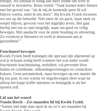
energie. Nu ontstaat er rustig aan meer ruimte om weer in
onszelf te investeren. Brian vertelt: “Vaak komen leden binnen
met het gevoel van: “als ik mij de komende jaren fit wil
blijven voelen, móet ik iets doen”. Bij Kwiek Fysiek focussen
we ons op die behoefte: Niet meer de six-pack, maar sterk en
soepel blijven, gewoon voor het dagelijks leven. Het gaat
hierbij niet om zo snel mogelijk, maar om goed en veilig
bewegen. Met aandacht voor de juiste houding en uitvoering.
Zo voorkom je blessures en werk je duurzaam aan je
gezondheid.”
Functioneel bewegen
Kwiek Fysiek biedt trainingen die speciaal zijn afgestemd op
wat je lichaam nodig heeft wanneer het wat ouder wordt:
functionele krachttraining, mobiliteit, val-preventie door
balans en coördinatie, uithoudingsvermogen en contactloos
boksen. Geen prestatiedruk, maar bewegen op een manier die
bij jou past. In een warme en ongedwongen sfeer waar na
afloop het kopje koffie minstens zo belangrijk is als het
sporten zelf.
Lid aan het woord
Nanda Bosch – Zes maanden lid bij Kwiek Fysiek
“Samen met mijn man sport ik nu zo’n zes maanden bij
Kwiek Fysiek. Elke week