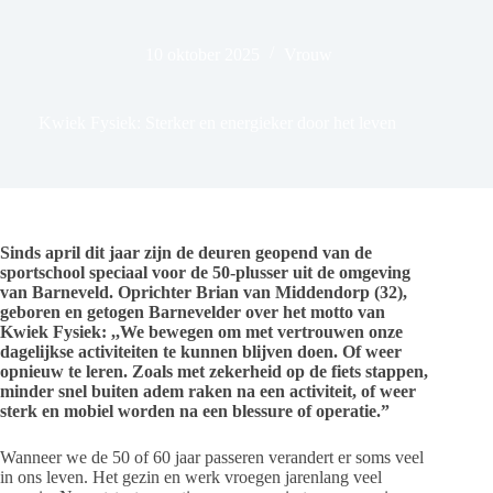
10 oktober 2025
Vrouw
Kwiek Fysiek: Sterker en energieker door het leven
Sinds april dit jaar zijn de deuren geopend van de
sportschool speciaal voor de 50-plusser uit de omgeving
van Barneveld. Oprichter Brian van Middendorp (32),
geboren en getogen Barnevelder over het motto van
Kwiek Fysiek: ,,We bewegen om met vertrouwen onze
dagelijkse activiteiten te kunnen blijven doen. Of weer
opnieuw te leren. Zoals met zekerheid op de fiets stappen,
minder snel buiten adem raken na een activiteit, of weer
sterk en mobiel worden na een blessure of operatie.”
Wanneer we de 50 of 60 jaar passeren verandert er soms veel
in ons leven. Het gezin en werk vroegen jarenlang veel