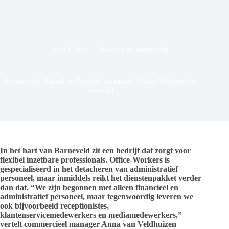
6 juli 2025
Werken in Barneveld
Persoonlijk, lokaal en flexibel: zo maakt Office-Workers het
verschil
In het hart van Barneveld zit een bedrijf dat zorgt voor
flexibel inzetbare professionals. Office-Workers is
gespecialiseerd in het detacheren van administratief
personeel, maar inmiddels reikt het dienstenpakket verder
dan dat. “We zijn begonnen met alleen financieel en
administratief personeel, maar tegenwoordig leveren we
ook bijvoorbeeld receptionistes,
klantenservicemedewerkers en mediamedewerkers,”
vertelt commercieel manager Anna van Veldhuizen