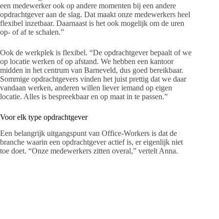
een medewerker ook op andere momenten bij een andere
opdrachtgever aan de slag. Dat maakt onze medewerkers heel
flexibel inzetbaar. Daarnaast is het ook mogelijk om de uren
op- of af te schalen.”
Ook de werkplek is flexibel. “De opdrachtgever bepaalt of we
op locatie werken of op afstand. We hebben een kantoor
midden in het centrum van Barneveld, dus goed bereikbaar.
Sommige opdrachtgevers vinden het juist prettig dat we daar
vandaan werken, anderen willen liever iemand op eigen
locatie. Alles is bespreekbaar en op maat in te passen.”
Voor elk type opdrachtgever
Een belangrijk uitgangspunt van Office-Workers is dat de
branche waarin een opdrachtgever actief is, er eigenlijk niet
toe doet. “Onze medewerkers zitten overal,” vertelt Anna.
“Van installateurs tot zorginstellingen en van bouwbedrijven
tot marketingbureaus. Overal waar administratie of
ondersteuning nodig is, kunnen wij van toegevoegde waarde
zijn.”
“We zijn eigenlijk de schakel tussen opdrachtgever en
gelijkwaardige medewerker”