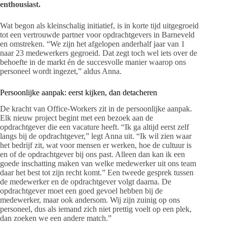
enthousiast.
Wat begon als kleinschalig initiatief, is in korte tijd uitgegroeid
tot een vertrouwde partner voor opdrachtgevers in Barneveld
en omstreken. “We zijn het afgelopen anderhalf jaar van 1
naar 23 medewerkers gegroeid. Dat zegt toch wel iets over de
behoefte in de markt én de succesvolle manier waarop ons
personeel wordt ingezet,” aldus Anna.
Persoonlijke aanpak: eerst kijken, dan detacheren
De kracht van Office-Workers zit in de persoonlijke aanpak.
Elk nieuw project begint met een bezoek aan de
opdrachtgever die een vacature heeft. “Ik ga altijd eerst zelf
langs bij de opdrachtgever,” legt Anna uit. “Ik wil zien waar
het bedrijf zit, wat voor mensen er werken, hoe de cultuur is
en of de opdrachtgever bij ons past. Alleen dan kan ik een
goede inschatting maken van welke medewerker uit ons team
daar het best tot zijn recht komt.” Een tweede gesprek tussen
de medewerker en de opdrachtgever volgt daarna. De
opdrachtgever moet een goed gevoel hebben bij de
medewerker, maar ook andersom. Wij zijn zuinig op ons
personeel, dus als iemand zich niet prettig voelt op een plek,
dan zoeken we een andere match.”