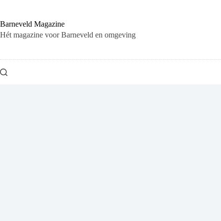
Ga
naar
de
Barneveld Magazine
inhoud
Hét magazine voor Barneveld en omgeving