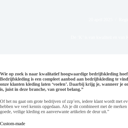
20 april 2025
Regi
De ‘K’ is van kwaliteit en van
Wie op zoek is naar kwalitatief hoogwaardige bedrijfskleding hoe
Bedrijfskleding is een compleet aanbod aan bedrijfskleding te vin
onze klanten kleding laten ‘voelen’. Daarbij krijg je, wanneer je o
is, juist in deze branche, van groot belang.”
Of het nu gaat om grote bedrijven of zzp’ers, iedere klant wordt met 
hebben we veel kennis opgedaan. Als je dit combineert met de merken
goede, veilige kleding en aanverwante artikelen de deur uit.”
Custom-made