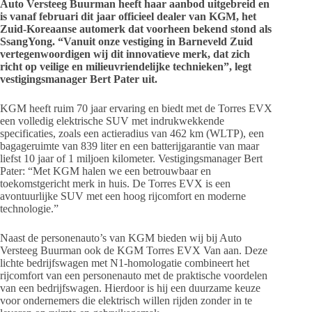
Auto Versteeg Buurman heeft haar aanbod uitgebreid en
is vanaf februari dit jaar officieel dealer van KGM, het
Zuid-Koreaanse automerk dat voorheen bekend stond als
SsangYong. “Vanuit onze vestiging in Barneveld Zuid
vertegenwoordigen wij dit innovatieve merk, dat zich
richt op veilige en milieuvriendelijke technieken”, legt
vestigingsmanager Bert Pater uit.
KGM heeft ruim 70 jaar ervaring en biedt met de Torres EVX
een volledig elektrische SUV met indrukwekkende
specificaties, zoals een actieradius van 462 km (WLTP), een
bagageruimte van 839 liter en een batterijgarantie van maar
liefst 10 jaar of 1 miljoen kilometer. Vestigingsmanager Bert
Pater: “Met KGM halen we een betrouwbaar en
toekomstgericht merk in huis. De Torres EVX is een
avontuurlijke SUV met een hoog rijcomfort en moderne
technologie.”
Naast de personenauto’s van KGM bieden wij bij Auto
Versteeg Buurman ook de KGM Torres EVX Van aan. Deze
lichte bedrijfswagen met N1-homologatie combineert het
rijcomfort van een personenauto met de praktische voordelen
van een bedrijfswagen. Hierdoor is hij een duurzame keuze
voor ondernemers die elektrisch willen rijden zonder in te