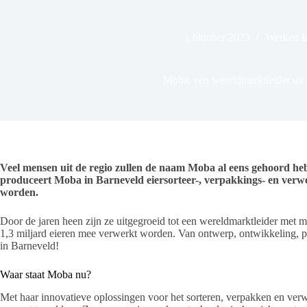
1 oktober 2023
Werken i
Moba, een wereldmarktleider uit
Veel mensen uit de regio zullen de naam Moba al eens gehoord he
produceert Moba in Barneveld eiersorteer-, verpakkings- en verwe
worden.
Door de jaren heen zijn ze uitgegroeid tot een wereldmarktleider met m
1,3 miljard eieren mee verwerkt worden. Van ontwerp, ontwikkeling, prod
in Barneveld!
Waar staat Moba nu?
Met haar innovatieve oplossingen voor het sorteren, verpakken en ve