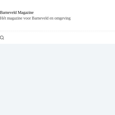
Ga
naar
de
Barneveld Magazine
inhoud
Hét magazine voor Barneveld en omgeving