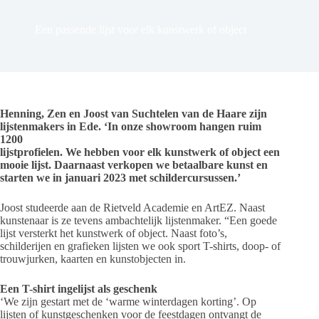
Een passende lijst voor elk kunstwerk of object
Henning, Zen en Joost van Suchtelen van de Haare zijn
lijstenmakers in Ede. ‘In onze showroom hangen ruim
1200
lijstprofielen. We hebben voor elk kunstwerk of object een
mooie
lijst. Daarnaast verkopen we betaalbare kunst en
starten we in
januari 2023 met schildercursussen.’
Joost studeerde aan de Rietveld Academie en ArtEZ. Naast
kunstenaar is ze tevens ambachtelijk lijstenmaker. “Een goede
lijst versterkt het kunstwerk of object. Naast foto’s,
schilderijen en grafieken lijsten we ook sport T-shirts, doop- of
trouwjurken, kaarten en kunstobjecten in.
Een T-shirt ingelijst als geschenk
‘We zijn gestart met de ‘warme winterdagen korting’. Op
lijsten of kunstgeschenken voor de feestdagen ontvangt de