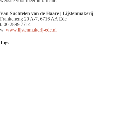
website voor meer informatie.
Van Suchtelen van de Haare | Lijstenmakerij
Frankeneng 20 A-7, 6716 AA Ede
t. 06 2899 7714
w.
www.lijstenmakerij-ede.nl
Tags
2022-4
Redactie
Barneveld Magazine is het blad voor Barneveld
en omstreken. Elk kwartaal een nieuwe uitgave
met daarin de leukste interviews, reportages, en
acties.