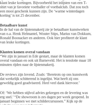
klant leuke kortingen. Bijvoorbeeld het inlijsten van een T-
shirt van je favoriete voetballer of voetbalclub. Dat zou toch
een mooi geschenk kunnen zijn. De ‘warme winterdagen
korting’ is tot 25 december.
Betaalbare kunst
In de hal van de lijstenmakerij zie je betaalbare kunstwerken
van o.a. Henk Helmantel, Wouter Stips, Marius van Dokkum,
Ronald Boonacker en anderen. Ook hier profiteert de klant
van leuke kortingen.
Klanten komen overal vandaan
“We zijn in januari in Ede gestart, maar de klanten komen
overal vandaan en ook uit Barneveld. Het is tenslotte maar 18
minuten rijden naar de lijstenmakerij.
De reviews zijn lovend. Zoals: ‘Beretrots op ons kunstwerk
dat werkelijk schitterend is ingelijst. Wat heeft zij ons
geweldig goed geadviseerd. Heel veel dank hiervoor.’
Of: ‘We hebben stijlvol advies gekregen en de levering was
erg snel.’ “De showroom is zes dagen per week geopend. In
januari beginnen we met schildercursussen.” Kijk op de