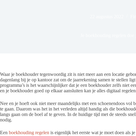
22 augustus 2022
Fi
Je boekhouding regelen doe j
Waar je boekhouder tegenwoordig zit is niet meer aan een locatie gebo
dagenlang bij je op kantoor zat om de jaarrekening samen te stellen ligt
programma’s is het waarschijnlijker dat je een boekhouder zelfs niet ee
en je boekhouder goed op elkaar aansluiten kan je alles digitaal regelen
Nee en je hoeft ook niet meer maandelijks met een schoenendoos vol bo
te gaan. Daarom was het in het verleden altijd handig als die boekhou
langs gaan om de boel af te geven. In de huidige tijd met de steeds snel
nodig.
Een
boekhouding regelen
is eigenlijk het eerste wat je moet doen als 