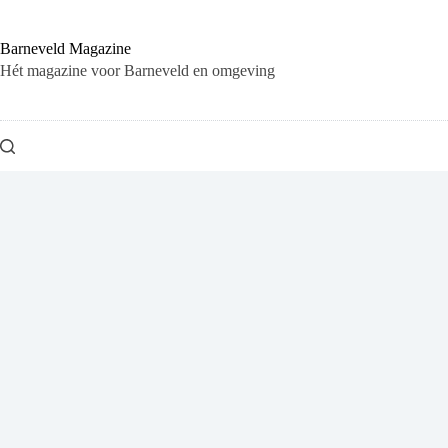
Ga
naar
de
Barneveld Magazine
inhoud
Hét magazine voor Barneveld en omgeving